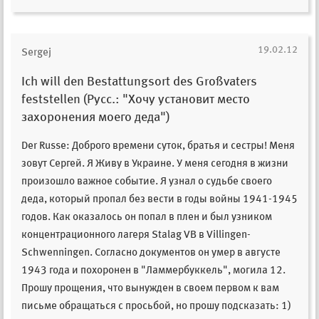
19.02.12
Sergej
Ich will den Bestattungsort des Großvaters
feststellen (Русс.: "Хочу установит место
захоронения моего деда")
Der Russe: Доброго времени суток, братья и сестры! Меня
зовут Сергей. Я Живу в Украине. У меня сегодня в жизни
произошло важное событие. Я узнал о судьбе своего
деда, который пропал без вести в годы войны 1941-1945
годов. Как оказалось он попал в плен и был узником
концентрационного лагеря Stalag VB в Villingen-
Schwenningen. Согласно документов он умер в августе
1943 года и похоронен в "Ламмербуккель", могила 12.
Прошу прощения, что вынужден в своем первом к вам
письме обращаться с просьбой, но прошу подсказать: 1)