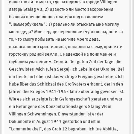
известно ли то место, где находился в городе Villingen
лагерь Stalag VB; 2) известно ли место захоронения
бывших военнопленных лагеря под названием
"Ламмербуккель"; 3) реально ли отыскать мне могилу
моего деда? Мое сердце переполняет чувство радости за
то, что смогу побывать на могиле моего деда,
православного христианина, поклониться ему, привезти
горсточку родной земли. С надеждой на понимание и
глубоким уважением, Сергей. Der guten Zeit der Tage, die
Geschwister! Mich rufen Sergej. Ich Lebe in der Ukraine. Bei
mir heute im Leben ist das wichtige Ereignis geschehen. Ich
habe über das Schicksal des Großvaters erkannt, der in den
Jähren des Krieges 1941-1945 Jahre überfällig gewesen ist.
Wie es sich er zeigte ist in Gefangenschaft geraten und war
ein Gefangene des Konzentrationslagers Stalag VB in
Villingen-Schwenningen. Einverstanden ist er der
Dokumente in August 1943 gestorben und ist in
"Lammerbukkel", das Grab 12 begraben. Ich tue Abbitte,