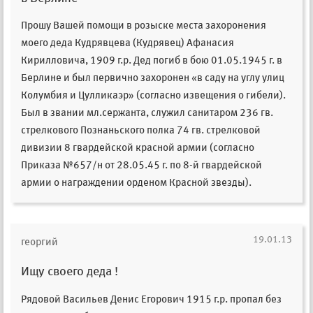
Прошу Вашей помощи в розыске места захоронения
моего деда Кудрявцева (Кудрявец) Афанасия
Кирилловича, 1909 г.р. Дед погиб в бою 01.05.1945 г. в
Берлине и был первично захоронен «в саду на углу улиц
Колумбия и Цулликаэр» (согласно извещения о гибели).
Был в звании мл.сержанта, служил санитаром 236 гв.
стрелкового Познаньского полка 74 гв. стрелковой
дивизии 8 гвардейской красной армии (согласно
Приказа №657/н от 28.05.45 г. по 8-й гвардейской
армии о награждении орденом Красной звезды).
19.01.13
георгий
Ищу своего деда !
Рядовой Васильев Денис Егорович 1915 г.р. пропал без