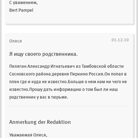
С уважением,
Bert Pampel
01.12.10
Олеся
Я ищу своего родственника.
Пелягин Александр Игнатьевич из Тамбовской области
Сосновского района деревня Перкино Россия.Он попал в
плен где и куда не известно.Больше о нем нам ни чего не
известно.Прошу дать информацию о том был ли наш
родственник у вас в тюрьме.
Anmerkung der Redaktion
Уважаемaя Олеся,