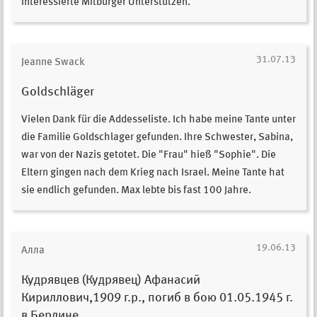
interessierte Mitbürger Unterstützen.
31.07.13
Jeanne Swack
Goldschläger
Vielen Dank für die Addesseliste. Ich habe meine Tante unter
die Familie Goldschlager gefunden. Ihre Schwester, Sabina,
war von der Nazis getotet. Die "Frau" hieß "Sophie". Die
Eltern gingen nach dem Krieg nach Israel. Meine Tante hat
sie endlich gefunden. Max lebte bis fast 100 Jahre.
19.06.13
Алла
Кудрявцев (Кудрявец) Афанасий
Кириллович,1909 г.р., погиб в бою 01.05.1945 г.
в Берлине