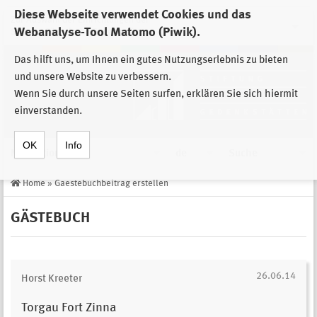
Diese Webseite verwendet Cookies und das
Zur Auswahl der Einrichtungen der
Webanalyse-Tool Matomo (Piwik).
Stiftung Sächsische Gedenkstätten
Das hilft uns, um Ihnen ein gutes Nutzungserlebnis zu bieten
und unsere Website zu verbessern.
Wenn Sie durch unsere Seiten surfen, erklären Sie sich hiermit
einverstanden.
OK
Info
Navigation
de
Suche
Home
»
Gaestebuchbeitrag erstellen
GÄSTEBUCH
26.06.14
Horst Kreeter
Torgau Fort Zinna