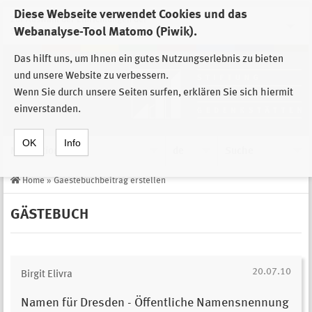
Diese Webseite verwendet Cookies und das
Zur Auswahl der Einrichtungen der
Webanalyse-Tool Matomo (Piwik).
Stiftung Sächsische Gedenkstätten
Das hilft uns, um Ihnen ein gutes Nutzungserlebnis zu bieten
und unsere Website zu verbessern.
Wenn Sie durch unsere Seiten surfen, erklären Sie sich hiermit
einverstanden.
OK
Info
Navigation
de
Suche
Home
»
Gaestebuchbeitrag erstellen
GÄSTEBUCH
20.07.10
Birgit Elivra
Namen für Dresden - Öffentliche Namensnennung