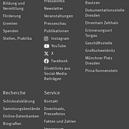
Presseinfos
Bautzen
Bildung und
Vermittlung
Newsletter
Dokumentationsstelle
Dresden
Förderung
Veranstaltungen
Ehrenhain Zeithain
Gremien
Presseschau
Erinnerungsort
Spenden
Publikationen
Torgau
Stellen, Praktika
Instagram
Geschäftsstelle
YouTube
Großschweidnitz
X
Münchner Platz
Facebook
Dresden
Direktlinks aus
Pirna-Sonnenstein
Social-Media-
Beiträgen
Recherche
Service
Schicksalsklärung
Kontakt
Sammlungsbestände
Downloads,
Pressefotos
Online-Datenbanken
Fakten und Zahlen
Biografien