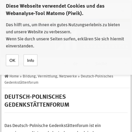
Diese Webseite verwendet Cookies und das
Zur Auswahl der Einrichtungen der
Webanalyse-Tool Matomo (Piwik).
Stiftung Sächsische Gedenkstätten
Das hilft uns, um Ihnen ein gutes Nutzungserlebnis zu bieten
und unsere Website zu verbessern.
Wenn Sie durch unsere Seiten surfen, erklären Sie sich hiermit
einverstanden.
OK
Info
Navigation
de
Suche
Home
»
Bildung, Vermittlung, Netzwerke
»
Deutsch-Polnisches
Gedenkstättenforum
DEUTSCH-POLNISCHES
GEDENKSTÄTTENFORUM
Das Deutsch-Polnische Gedenkstättenforum ist ein