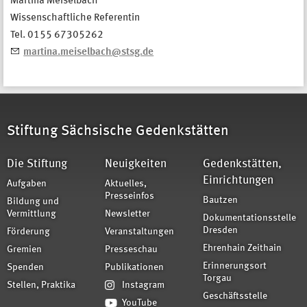
Martina Meiselbach
Wissenschaftliche Referentin
Tel. 0155 67305262
martina.meiselbach@stsg.de
Stiftung Sächsische Gedenkstätten
Die Stiftung
Neuigkeiten
Gedenkstätten,
Einrichtungen
Aufgaben
Aktuelles,
Presseinfos
Bautzen
Bildung und
Vermittlung
Newsletter
Dokumentationsstelle
Dresden
Förderung
Veranstaltungen
Ehrenhain Zeithain
Gremien
Presseschau
Erinnerungsort
Spenden
Publikationen
Torgau
Stellen, Praktika
Instagram
Geschäftsstelle
YouTube