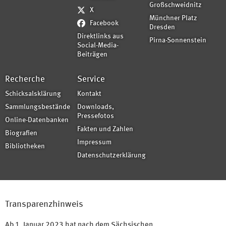
Großschweidnitz
X
Münchner Platz
Facebook
Dresden
Direktlinks aus
Pirna-Sonnenstein
Social-Media-
Beiträgen
Recherche
Service
Schicksalsklärung
Kontakt
Sammlungsbestände
Downloads,
Pressefotos
Online-Datenbanken
Fakten und Zahlen
Biografien
Impressum
Bibliotheken
Datenschutzerklärung
Transparenzhinweis
Ab 1. Januar 2023 hat nach dem Sächsischen