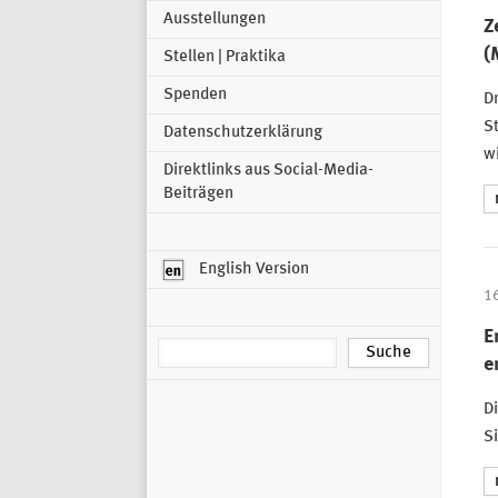
Ausstellungen
Z
(
Stellen | Praktika
Spenden
Dr
St
Datenschutzerklärung
w
Direktlinks aus Social-Media-
Beiträgen
English Version
1
E
e
D
Si