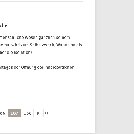
che
es menschliche Wesen gänzlich seinem
Schema, wird zum Selbstzweck, Wahnsinn als
er die Isolation)
estages der Öffnung der innerdeutschen
86
187
188