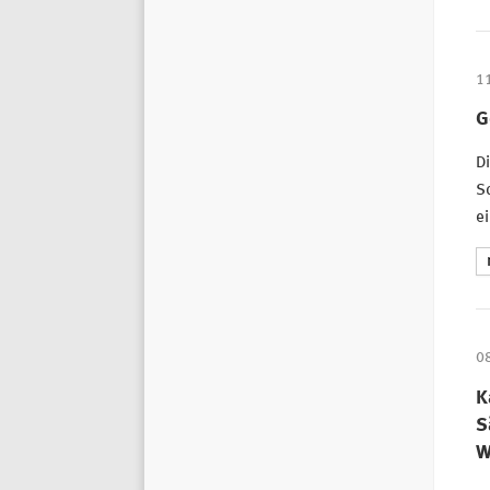
1
G
D
Sc
e
0
K
S
W