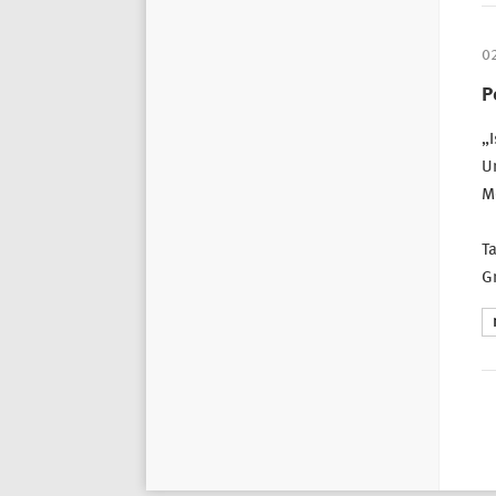
0
P
„I
Ur
Me
Ta
G
S