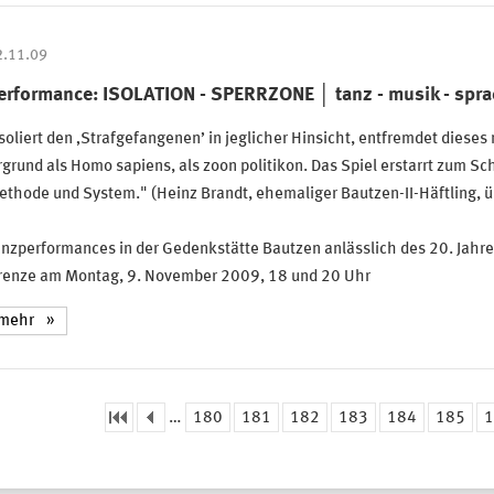
2.11.09
erformance: ISOLATION - SPERRZONE │ tanz - musik - spra
soliert den ‚Strafgefangenen’ in jeglicher Hinsicht, entfremdet dies
grund als Homo sapiens, als zoon politikon. Das Spiel erstarrt zum 
thode und System." (Heinz Brandt, ehemaliger Bautzen-II-Häftling, üb
nzperformances in der Gedenkstätte Bautzen anlässlich des 20. Jahr
renze am Montag, 9. November 2009, 18 und 20 Uhr
mehr
…
180
181
182
183
184
185
1
eiten