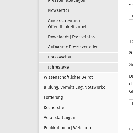
Pressemitteilungen
a
Newsletter
Ansprechpartner
Öffentlichkeitsarbeit
Downloads | Pressefotos
1
Aufnahme Presseverteiler
S
Presseschau
Si
Jahrestage
Da
Wissenschaftlicher Beirat
de
Bildung, Vermittlung, Netzwerke
Gr
Förderung
Recherche
Veranstaltungen
Publikationen | Webshop
0