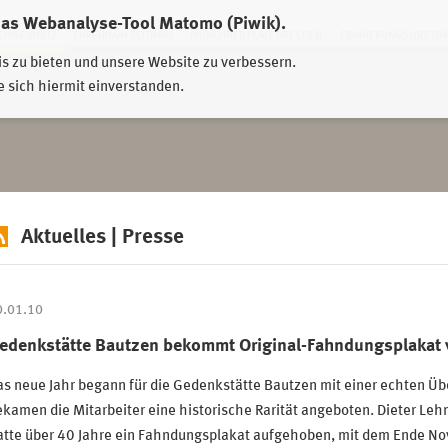
das Webanalyse-Tool Matomo (Piwik).
HWEIDNITZ
EHRENHAIN ZEITHAIN
MÜNCHNER PLATZ DRESDEN
ERINNERUNGSORT TO
is zu bieten und unsere Website zu verbessern.
e sich hiermit einverstanden.
Aktuelles | Presse
0.01.10
edenkstätte Bautzen bekommt Original-Fahndungsplakat 
s neue Jahr begann für die Gedenkstätte Bautzen mit einer echten Üb
kamen die Mitarbeiter eine historische Rarität angeboten. Dieter Leh
atte über 40 Jahre ein Fahndungsplakat aufgehoben, mit dem Ende No