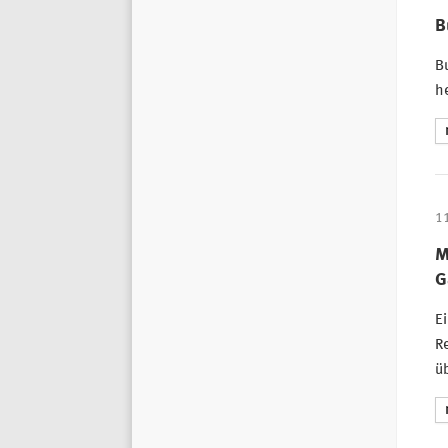
B
Bu
h
1
M
G
Ei
Re
üb