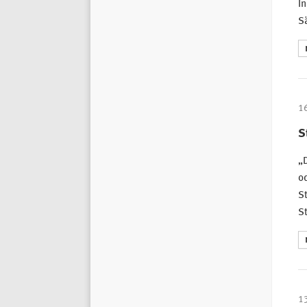
In
Sä
1
S
„
od
St
St
1