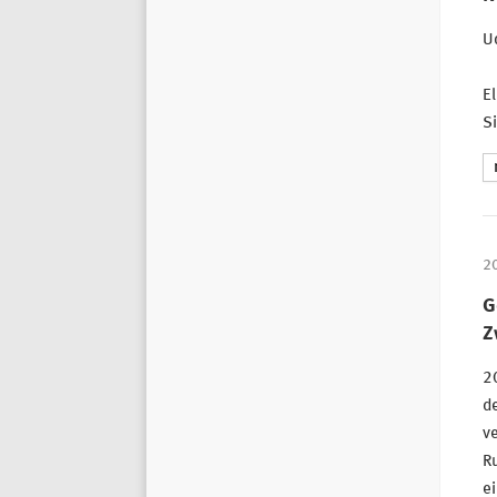
U
El
Si
2
G
Z
20
de
v
Ru
ei