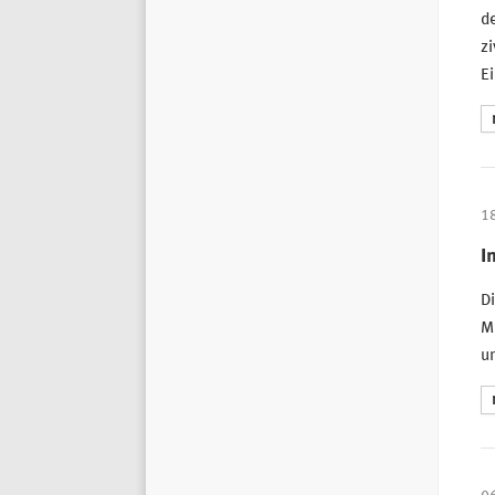
d
zi
Ei
1
I
D
Mu
un