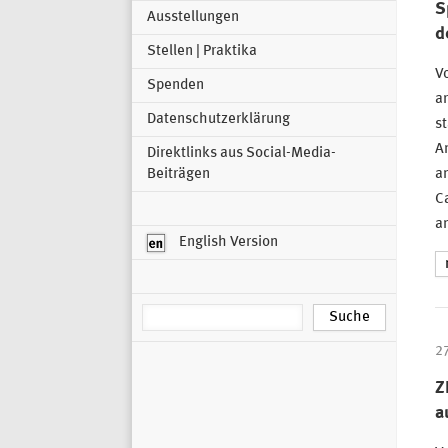
S
Ausstellungen
d
Stellen | Praktika
V
Spenden
a
Datenschutzerklärung
st
An
Direktlinks aus Social-Media-
an
Beiträgen
Ca
a
English Version
2
Z
a