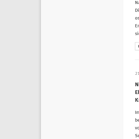
Na
Di
os
Er
si
2
N
E
K
Im
be
vo
S