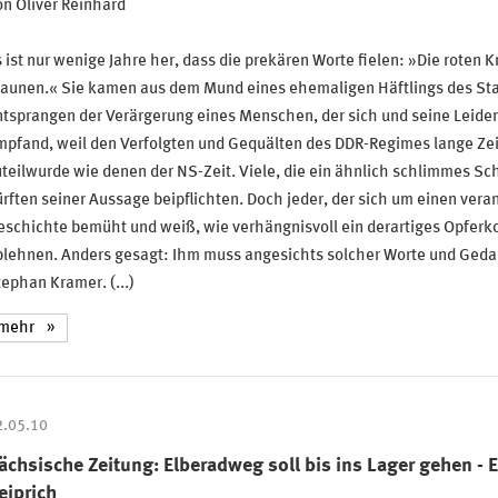
n Oliver Reinhard
 ist nur wenige Jahre her, dass die prekären Worte fielen: »Die roten
raunen.« Sie kamen aus dem Mund eines ehemaligen Häftlings des Sta
tsprangen der Verärgerung eines Menschen, der sich und seine Leide
pfand, weil den Verfolgten und Gequälten des DDR-Regimes lange Zeit
teilwurde wie denen der NS-Zeit. Viele, die ein ähnlich schlimmes Sch
rften seiner Aussage beipflichten. Doch jeder, der sich um einen ver
schichte bemüht und weiß, wie verhängnisvoll ein derartiges Opferk
blehnen. Anders gesagt: Ihm muss angesichts solcher Worte und Ged
ephan Kramer. (...)
mehr
2.05.10
ächsische Zeitung: Elberadweg soll bis ins Lager gehen - E
eiprich