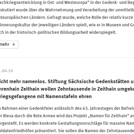
chkriegsentwicklung in Ost- und Westeuropa“ in der Gedenk- und Bege
skutiert wurde über die Wahrnehmung und Verarbeitung der unmittelba
teuropäischen Ländern. Gefragt wurde, welche Rolle der relativ kurze
innerungskultur der jeweiligen Ländern spielt, wie er in Museen und G
ch in der historisch-politischen Bildungsarbeit widerspiegelt.
mehr
1.04.10
icht mehr namenlos. Stiftung Sächsische Gedenkstätten u
hrenhain Zeithain wollen Zehntausende in Zeithain umge
riegsgefangene mit Namenstafeln ehren
 Rahmen einer Gedenkfeier anlässlich des 65. Jahrestages der Befre
i Riesa durch die Rote Armee wird das Projekt „Namen für Zeithain“ am
rgestellt. Es werden konkrete Gestaltungsvorschläge für massive Nam
oldatenfriedhöfen präsentiert. Sie sollen die Namen der Zehntause