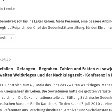
do Lemke
beradweg soll bis ins Lager gehen. Mehr Personal, eine bessere Anbi
egfried Reiprich, der Chef der Gedenkstättenstiftung, für den Ehrenha
mehr
0.05.10
efallen - Gefangen - Begraben. Zahlen und Fakten zu sow
weiten Weltkrieges und der Nachkriegszeit - Konferenz in
10 jährt sich zum 65. Male das Ende des Zweiten Weltkrieges. Mehr a
n Kriegsjahren ihr Leben. Die Sowjetunion hatte die größten Verluste 
erzeichnen. Die Dokumentationsstelle der Stiftung Sächsische Geden
ssischen Museum Berlin-Karlshorst für den 6. und 7. Juli 2010 zu ei
n. Referenten aus Forschungsinstituten, Archiven und Suchdiensten D