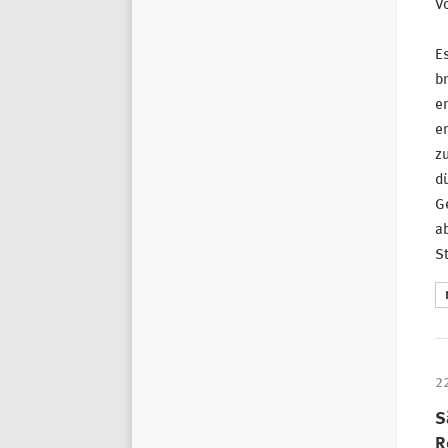
Vo
Es
b
en
em
zu
dü
Ge
a
St
2
S
R