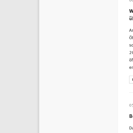
0
W
ü
Am
Öf
so
20
öf
er
0
B
D