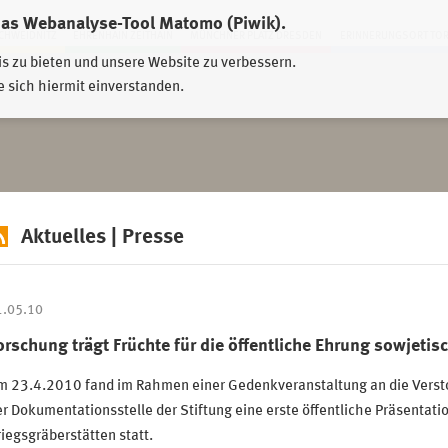
das Webanalyse-Tool Matomo (Piwik).
HWEIDNITZ
EHRENHAIN ZEITHAIN
MÜNCHNER PLATZ DRESDEN
ERINNERUNGSORT TO
is zu bieten und unsere Website zu verbessern.
e sich hiermit einverstanden.
Aktuelles | Presse
1.05.10
orschung trägt Früchte für die öffentliche Ehrung sowjeti
 23.4.2010 fand im Rahmen einer Gedenkveranstaltung an die Verstor
r Dokumentationsstelle der Stiftung eine erste öffentliche Präsentat
iegsgräberstätten statt.