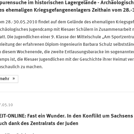
purensuche im historischen Lagergelände - Archäologisc
es ehemaligen Kriegsgefangenenlagers Zeithain vom 28.-
om 28.-30.05.2010 findet auf dem Gelände des ehemaligen Kriegsgef
rchäologisches Jugendcamp mit Riesaer Schülern in Zusammenarbeit m
att. Die Jugendlichen einer 9. Klasse der Mittelschule „Am Sportzentr
leitung der erfahrenen Diplom-Ingenieurin Barbara Schulz selbststän
 diesem Wochenende, die zweite Entlausungsbaracke im sogenannten V
mps ist, die Riesaer Jugendlichen mit der Geschichte ihrer Heimat ve
nschaulich zu machen.
mehr
7.05.10
EIT-ONLINE: Fast ein Wunder. In den Konflikt um Sachse
uch dank des Zentralrats der Juden