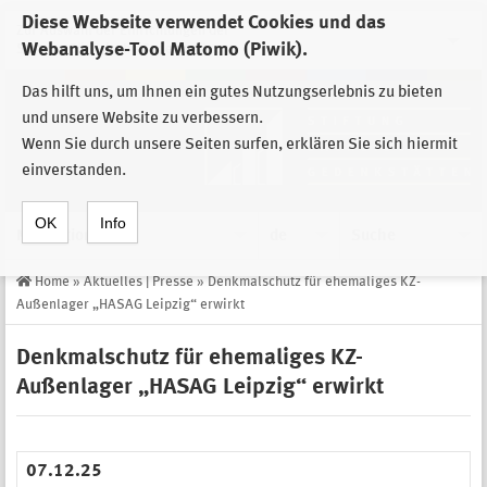
Diese Webseite verwendet Cookies und das
Zur Auswahl der Einrichtungen der
Webanalyse-Tool Matomo (Piwik).
Stiftung Sächsische Gedenkstätten
Das hilft uns, um Ihnen ein gutes Nutzungserlebnis zu bieten
und unsere Website zu verbessern.
Wenn Sie durch unsere Seiten surfen, erklären Sie sich hiermit
einverstanden.
OK
Info
Navigation
de
Suche
Home
»
Aktuelles | Presse
»
Denkmalschutz für ehemaliges KZ-
Außenlager „HASAG Leipzig“ erwirkt
Denkmalschutz für ehemaliges KZ-
Außenlager „HASAG Leipzig“ erwirkt
07.12.25