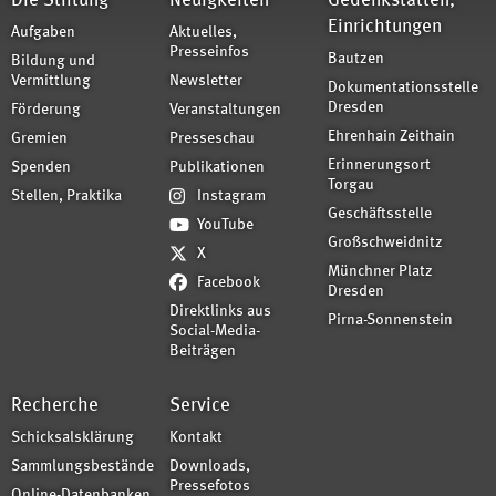
Die Stiftung
Neuigkeiten
Gedenkstätten,
Einrichtungen
Aufgaben
Aktuelles,
Presseinfos
Bautzen
Bildung und
Vermittlung
Newsletter
Dokumentationsstelle
Dresden
Förderung
Veranstaltungen
Ehrenhain Zeithain
Gremien
Presseschau
Erinnerungsort
Spenden
Publikationen
Torgau
Stellen, Praktika
Instagram
Geschäftsstelle
YouTube
Großschweidnitz
X
Münchner Platz
Facebook
Dresden
Direktlinks aus
Pirna-Sonnenstein
Social-Media-
Beiträgen
Recherche
Service
Schicksalsklärung
Kontakt
Sammlungsbestände
Downloads,
Pressefotos
Online-Datenbanken