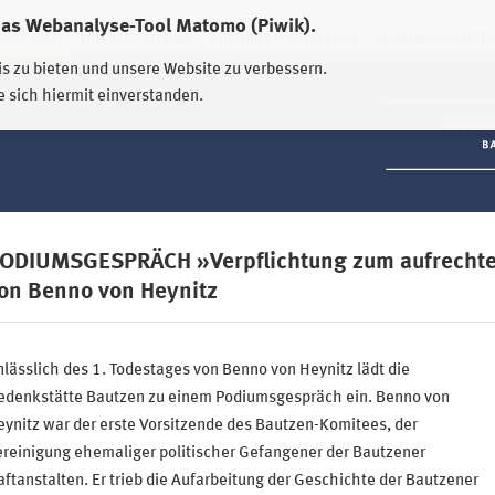
das Webanalyse-Tool Matomo (Piwik).
HWEIDNITZ
EHRENHAIN ZEITHAIN
MÜNCHNER PLATZ DRESDEN
ERINNERUNGSORT TO
is zu bieten und unsere Website zu verbessern.
e sich hiermit einverstanden.
ODIUMSGESPRÄCH »Verpflichtung zum aufrechte
on Benno von Heynitz
lässlich des 1. Todestages von Benno von Heynitz lädt die
edenkstätte Bautzen zu einem Podiumsgespräch ein. Benno von
ynitz war der erste Vorsitzende des Bautzen-Komitees, der
reinigung ehemaliger politischer Gefangener der Bautzener
ftanstalten. Er trieb die Aufarbeitung der Geschichte der Bautzener