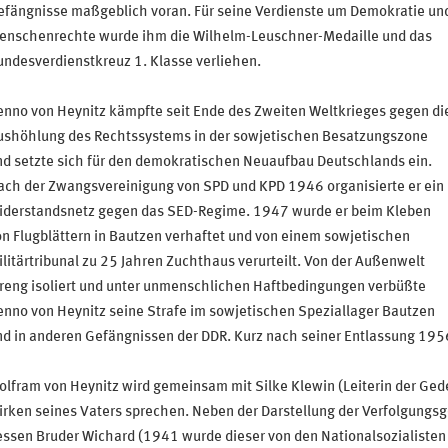
efängnisse maßgeblich voran. Für seine Verdienste um Demokratie un
enschenrechte wurde ihm die Wilhelm-Leuschner-Medaille und das
ndesverdienstkreuz 1. Klasse verliehen.
nno von Heynitz kämpfte seit Ende des Zweiten Weltkrieges gegen di
ushöhlung des Rechtssystems in der sowjetischen Besatzungszone
d setzte sich für den demokratischen Neuaufbau Deutschlands ein.
ach der Zwangsvereinigung von SPD und KPD 1946 organisierte er ein
iderstandsnetz gegen das SED-Regime. 1947 wurde er beim Kleben
n Flugblättern in Bautzen verhaftet und von einem sowjetischen
litärtribunal zu 25 Jahren Zuchthaus verurteilt. Von der Außenwelt
treng isoliert und unter unmenschlichen Haftbedingungen verbüßte
nno von Heynitz seine Strafe im sowjetischen Speziallager Bautzen
d in anderen Gefängnissen der DDR. Kurz nach seiner Entlassung 1956 
lfram von Heynitz wird gemeinsam mit Silke Klewin (Leiterin der Ged
rken seines Vaters sprechen. Neben der Darstellung der Verfolgungs
ssen Bruder Wichard (1941 wurde dieser von den Nationalsozialisten 