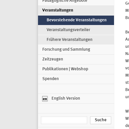
Pädagogische Angebote
G
Veranstaltungen
M
Bu
Bevorstehende Veranstaltungen
Veranstaltungsverteiler
Be
A
Frühere Veranstaltungen
un
Forschung und Sammlung
N
Zeitzeugen
W
vo
Publikationen | Webshop
Mi
Spenden
s
Be
un
English Version
Wo
Wi
de