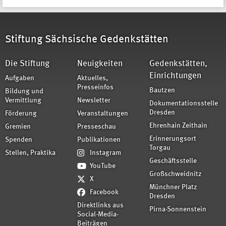
Stiftung Sächsische Gedenkstätten
Die Stiftung
Neuigkeiten
Gedenkstätten,
Einrichtungen
Aufgaben
Aktuelles,
Presseinfos
Bautzen
Bildung und
Vermittlung
Newsletter
Dokumentationsstelle
Dresden
Förderung
Veranstaltungen
Ehrenhain Zeithain
Gremien
Presseschau
Erinnerungsort
Spenden
Publikationen
Torgau
Stellen, Praktika
Instagram
Geschäftsstelle
YouTube
Großschweidnitz
X
Münchner Platz
Facebook
Dresden
Direktlinks aus
Pirna-Sonnenstein
Social-Media-
Beiträgen