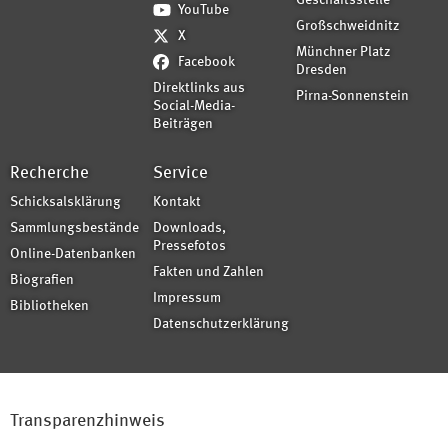
Geschäftsstelle
YouTube
Großschweidnitz
X
Münchner Platz
Facebook
Dresden
Direktlinks aus
Pirna-Sonnenstein
Social-Media-
Beiträgen
Recherche
Service
Schicksalsklärung
Kontakt
Sammlungsbestände
Downloads,
Pressefotos
Online-Datenbanken
Fakten und Zahlen
Biografien
Impressum
Bibliotheken
Datenschutzerklärung
Transparenzhinweis