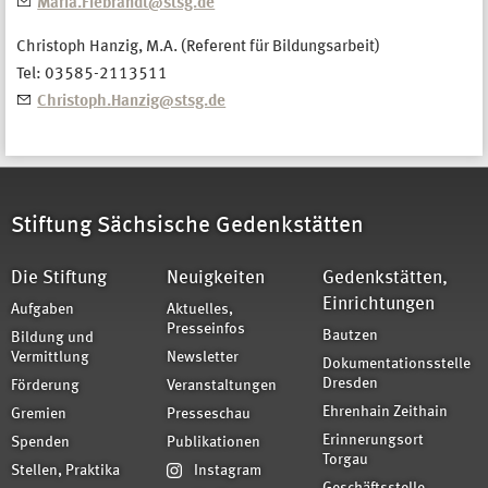
Maria.Fiebrandt@stsg.de
Christoph Hanzig, M.A. (Referent für Bildungsarbeit)
Tel: 03585-2113511
Christoph.Hanzig@stsg.de
Stiftung Sächsische Gedenkstätten
Die Stiftung
Neuigkeiten
Gedenkstätten,
Einrichtungen
Aufgaben
Aktuelles,
Presseinfos
Bautzen
Bildung und
Vermittlung
Newsletter
Dokumentationsstelle
Dresden
Förderung
Veranstaltungen
Ehrenhain Zeithain
Gremien
Presseschau
Erinnerungsort
Spenden
Publikationen
Torgau
Stellen, Praktika
Instagram