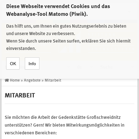
Diese Webseite verwendet Cookies und das
Zur Auswahl der Einrichtungen der
Webanalyse-Tool Matomo (Piwik).
Stiftung Sächsische Gedenkstätten
Das hilft uns, um Ihnen ein gutes Nutzungserlebnis zu bieten
und unsere Website zu verbessern.
Wenn Sie durch unsere Seiten surfen, erklären Sie sich hiermit
einverstanden.
OK
Info
Navigation
de
Suche
Home
»
Angebote
»
Mitarbeit
MITARBEIT
Sie möchten die Arbeit der Gedenkstätte Großschweidnitz
unterstützen? Gern! Wir bieten Mitwirkungsmöglichkeiten in
verschiedenen Bereichen: