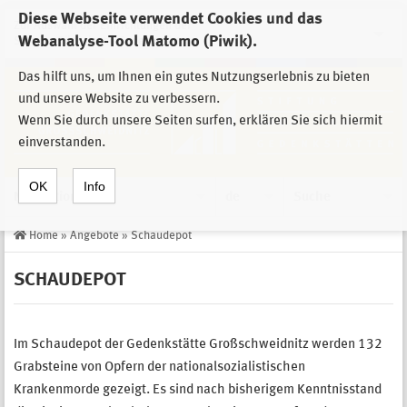
Diese Webseite verwendet Cookies und das
Zur Auswahl der Einrichtungen der
Webanalyse-Tool Matomo (Piwik).
Stiftung Sächsische Gedenkstätten
Das hilft uns, um Ihnen ein gutes Nutzungserlebnis zu bieten
und unsere Website zu verbessern.
Wenn Sie durch unsere Seiten surfen, erklären Sie sich hiermit
einverstanden.
OK
Info
Navigation
de
Suche
Home
»
Angebote
»
Schaudepot
SCHAUDEPOT
Im Schaudepot der Gedenkstätte Großschweidnitz werden 132
Grabsteine von Opfern der nationalsozialistischen
Krankenmorde gezeigt. Es sind nach bisherigem Kenntnisstand