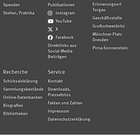
Erinnerungsort
Spenden
Publikationen
Torgau
Stellen, Praktika
Instagram
Geschäftsstelle
YouTube
Großschweidnitz
X
Münchner Platz
Facebook
Dresden
Direktlinks aus
Pirna-Sonnenstein
Social-Media-
Beiträgen
Recherche
Service
Schicksalsklärung
Kontakt
Sammlungsbestände
Downloads,
Pressefotos
Online-Datenbanken
Fakten und Zahlen
Biografien
Impressum
Bibliotheken
Datenschutzerklärung