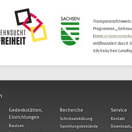
Transparenzhinweis
Programms „Sehnsuc
(
www.erinnerungsku
mitfinanziert durch 
Sächsischen Landta
n
Gedenkstätten,
Recherche
Service
Einrichtungen
Schicksalsklärung
Kontakt
Bautzen
Sammlungsbestände
Downloads,