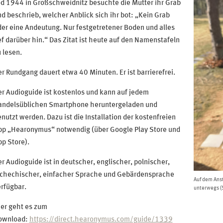
d 1944 in Großschweidnitz besuchte die Mutter ihr Grab
d beschrieb, welcher Anblick sich ihr bot: „Kein Grab
er eine Andeutung. Nur festgetretener Boden und alles
ef darüber hin.“ Das Zitat ist heute auf den Namenstafeln
 lesen.
r Rundgang dauert etwa 40 Minuten. Er ist barrierefrei.
r Audioguide ist kostenlos und kann auf jedem
andelsüblichen Smartphone heruntergeladen und
nutzt werden. Dazu ist die Installation der kostenfreien
pp „Hearonymus“ notwendig (über Google Play Store und
p Store).
r Audioguide ist in deutscher, englischer, polnischer,
schechischer, einfacher Sprache und Gebärdensprache
Auf dem Ans
rfügbar.
unterwegs 
er geht es zum
ownload:
https://direct.hearonymus.com/guide/1339