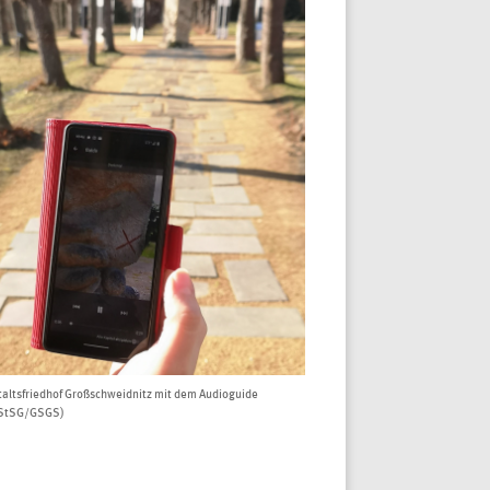
taltsfriedhof Großschweidnitz mit dem Audioguide
(StSG/GSGS)