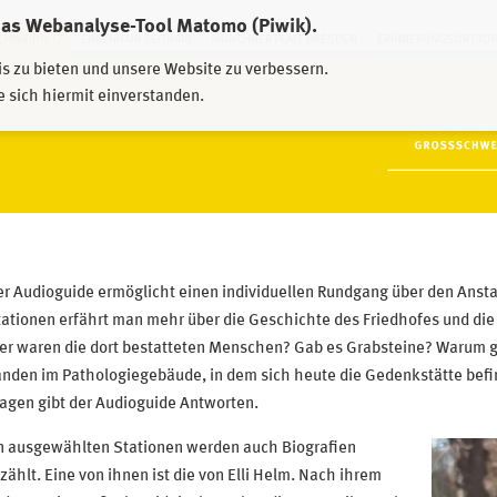
das Webanalyse-Tool Matomo (Piwik).
HWEIDNITZ
EHRENHAIN ZEITHAIN
MÜNCHNER PLATZ DRESDEN
ERINNERUNGSORT TO
is zu bieten und unsere Website zu verbessern.
e sich hiermit einverstanden.
r Audioguide ermöglicht einen individuellen Rundgang über den Ansta
tationen erfährt man mehr über die Geschichte des Friedhofes und d
r waren die dort bestatteten Menschen? Gab es Grabsteine? Warum gi
nden im Pathologiegebäude, in dem sich heute die Gedenkstätte befin
agen gibt der Audioguide Antworten.
n ausgewählten Stationen werden auch Biografien
zählt. Eine von ihnen ist die von Elli Helm. Nach ihrem