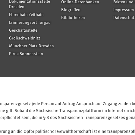
Dokumentationsstelle
Online-Datenbanken
Fakten und 
Dresden
Biografien
Impressum
Ehrenhain Zeithain
Bibliotheken
Datenschut
Erinnerungsort Torgau
Geschäftsstelle
Großschweidnitz
Münchner Platz Dresden
Pirna-Sonnenstein
sparenzgesetz jede Person auf Antrag Anspruch auf Zugang zu den bei
 gilt. Sobald die Sächsische Transparenzplattform im Internet erricht
verpflichtet sein, die in § 8 des Sächsischen Transparenzgesetzes gen
ung an die Opfer politischer Gewaltherrschaft ist eine transparenzpfl