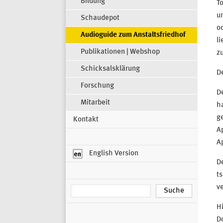
Bildung
To
un
Schaudepot
od
Audioguide zum Anstaltsfriedhof
li
Publikationen | Webshop
zu
Schicksalsklärung
De
Forschung
De
Mitarbeit
h
ge
Kontakt
A
Ap
English Version
De
t
ve
Hi
D