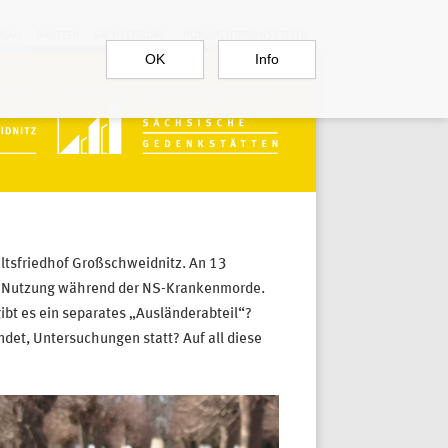
RGAU
BAUTZEN
SACHSENBURG
DOKUMENTATIONSSTELLE
OK
Info
ltsfriedhof Großschweidnitz. An 13
ie Nutzung während der NS-Krankenmorde.
bt es ein separates „Ausländerabteil“?
det, Untersuchungen statt? Auf all diese