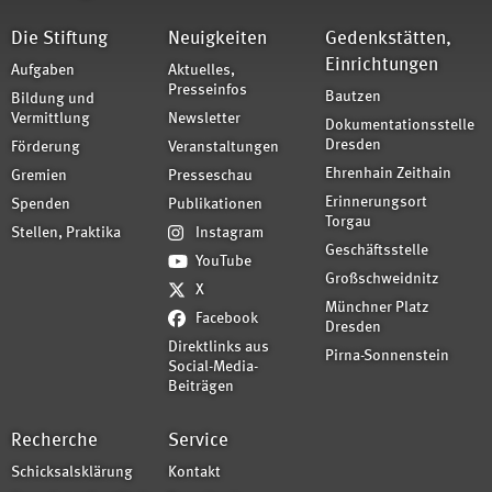
Die Stiftung
Neuigkeiten
Gedenkstätten,
Einrichtungen
Aufgaben
Aktuelles,
Presseinfos
Bautzen
Bildung und
Vermittlung
Newsletter
Dokumentationsstelle
Dresden
Förderung
Veranstaltungen
Ehrenhain Zeithain
Gremien
Presseschau
Erinnerungsort
Spenden
Publikationen
Torgau
Stellen, Praktika
Instagram
Geschäftsstelle
YouTube
Großschweidnitz
X
Münchner Platz
Facebook
Dresden
Direktlinks aus
Pirna-Sonnenstein
Social-Media-
Beiträgen
Recherche
Service
Schicksalsklärung
Kontakt