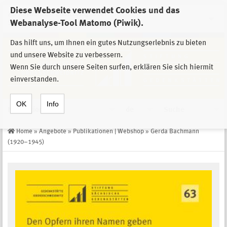
Diese Webseite verwendet Cookies und das
Zur Auswahl der Einrichtungen der
Webanalyse-Tool Matomo (Piwik).
Stiftung Sächsische Gedenkstätten
Das hilft uns, um Ihnen ein gutes Nutzungserlebnis zu bieten
und unsere Website zu verbessern.
Wenn Sie durch unsere Seiten surfen, erklären Sie sich hiermit
einverstanden.
OK
Info
Navigation
de
Suche
Home
»
Angebote
»
Publikationen | Webshop
»
Gerda Bachmann
(1920–1945)