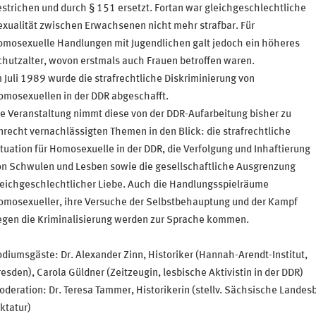
strichen und durch § 151 ersetzt. Fortan war gleichgeschlechtliche
xualität zwischen Erwachsenen nicht mehr strafbar. Für
omosexuelle Handlungen mit Jugendlichen galt jedoch ein höheres
hutzalter, wovon erstmals auch Frauen betroffen waren.
 Juli 1989 wurde die strafrechtliche Diskriminierung von
omosexuellen in der DDR abgeschafft.
e Veranstaltung nimmt diese von der DDR-Aufarbeitung bisher zu
recht vernachlässigten Themen in den Blick: die strafrechtliche
tuation für Homosexuelle in der DDR, die Verfolgung und Inhaftierung
on Schwulen und Lesben sowie die gesellschaftliche Ausgrenzung
leichgeschlechtlicher Liebe. Auch die Handlungsspielräume
omosexueller, ihre Versuche der Selbstbehauptung und der Kampf
egen die Kriminalisierung werden zur Sprache kommen.
diumsgäste: Dr. Alexander Zinn, Historiker (Hannah-Arendt-Institut,
esden), Carola Güldner (Zeitzeugin, lesbische Aktivistin in der DDR)
deration: Dr. Teresa Tammer, Historikerin (stellv. Sächsische Landes
ktatur)