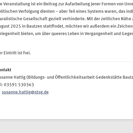
e Veranstaltung ist ein Beitrag zur Aufarbeitung jener Formen von Unre
litischen Verfolgung dienten – aber Teil eines Systems waren, das ind
uralistische Gesellschaft gezielt verhinderte. Mit der zeitlichen Näh
gust 2025 in Bautzen stattfindet, möchten wir außerdem ein Zeichen 
elegenheit bieten, um über queeres Leben in Vergangenheit und Geg
r Eintritt ist frei.
ontakt
sanne Hattig (Bildungs- und Öffentlichkeitsarbeit Gedenkstätte Baut
el: 03591 530363
susanne.hattig@stsg.de