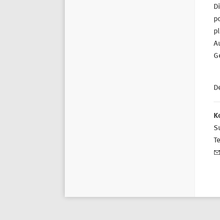
Di
po
pl
Au
G
De
K
Su
T