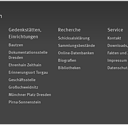
n
Gedenkstätten,
Recherche
Service
Einrichtungen
Schicksalsklärung
Kontakt
Bautzen
Sammlungsbestände
Downloads,
Dokumentationsstelle
Online-Datenbanken
Fakten und 
Dresden
Biografien
Impressum
Ehrenhain Zeithain
Bibliotheken
Datenschut
Erinnerungsort Torgau
Geschäftsstelle
Großschweidnitz
Münchner Platz Dresden
Pirna-Sonnenstein