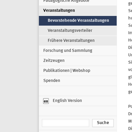
Pädagogische Angebote
ge
Veranstaltungen
Se
h
Bevorstehende Veranstaltungen
Sc
Veranstaltungsverteiler
Im
H
Frühere Veranstaltungen
Di
Forschung und Sammlung
Un
Zeitzeugen
Si
v
Publikationen | Webshop
g
Spenden
H
g
English Version
Po
Dr
Mo
Di