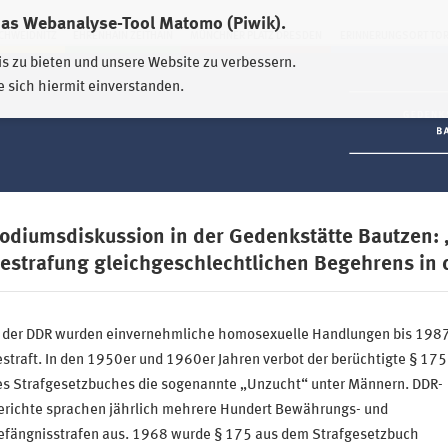
das Webanalyse-Tool Matomo (Piwik).
HWEIDNITZ
EHRENHAIN ZEITHAIN
MÜNCHNER PLATZ DRESDEN
ERINNERUNGSORT TO
is zu bieten und unsere Website zu verbessern.
e sich hiermit einverstanden.
odiumsdiskussion in der Gedenkstätte Bautzen: 
estrafung gleichgeschlechtlichen Begehrens in 
n der DDR wurden einvernehmliche homosexuelle Handlungen bis 198
straft. In den 1950er und 1960er Jahren verbot der berüchtigte § 175
es Strafgesetzbuches die sogenannte „Unzucht“ unter Männern. DDR-
erichte sprachen jährlich mehrere Hundert Bewährungs- und
efängnisstrafen aus. 1968 wurde § 175 aus dem Strafgesetzbuch