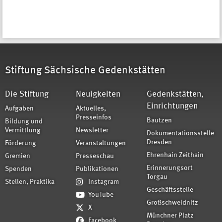
Stiftung Sächsische Gedenkstätten
Die Stiftung
Neuigkeiten
Gedenkstätten,
Einrichtungen
Aufgaben
Aktuelles,
Presseinfos
Bautzen
Bildung und
Vermittlung
Newsletter
Dokumentationsstelle
Dresden
Förderung
Veranstaltungen
Ehrenhain Zeithain
Gremien
Presseschau
Erinnerungsort
Spenden
Publikationen
Torgau
Stellen, Praktika
Instagram
Geschäftsstelle
YouTube
Großschweidnitz
X
Münchner Platz
Facebook