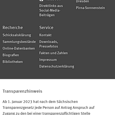
Dresden
Direktlinks aus
Pirna-Sonnenstein
Social-Media-
Beiträgen
Recherche
Service
Schicksalsklärung
Kontakt
Sammlungsbestände
Downloads,
Pressefotos
Online-Datenbanken
Fakten und Zahlen
Biografien
Impressum
Bibliotheken
Datenschutzerklärung
Transparenzhinweis
Ab 1. Januar 2023 hat nach dem Sächsischen
Transparenzgesetz jede Person auf Antrag Anspruch auf
Zugang zu den bei einer transparenzpflichtigen Stelle