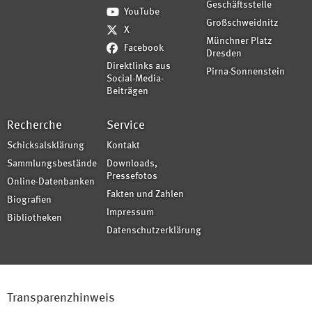
Geschäftsstelle
YouTube
Großschweidnitz
X
Münchner Platz
Facebook
Dresden
Direktlinks aus
Pirna-Sonnenstein
Social-Media-
Beiträgen
Recherche
Service
Schicksalsklärung
Kontakt
Sammlungsbestände
Downloads,
Pressefotos
Online-Datenbanken
Fakten und Zahlen
Biografien
Impressum
Bibliotheken
Datenschutzerklärung
Transparenzhinweis