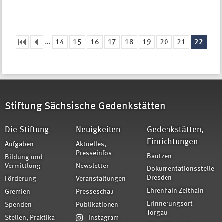
…
14
15
16
17
18
19
20
21
22
Seiten
Stiftung Sächsische Gedenkstätten
Die Stiftung
Neuigkeiten
Gedenkstätten,
Einrichtungen
Aufgaben
Aktuelles,
Presseinfos
Bautzen
Bildung und
Vermittlung
Newsletter
Dokumentationsstelle
Dresden
Förderung
Veranstaltungen
Ehrenhain Zeithain
Gremien
Presseschau
Erinnerungsort
Spenden
Publikationen
Torgau
Stellen, Praktika
Instagram