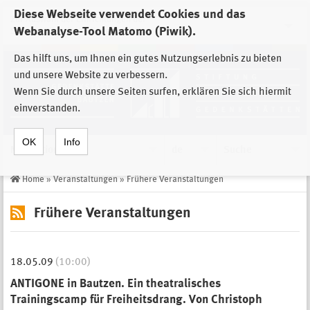
Diese Webseite verwendet Cookies und das
Zur Auswahl der Einrichtungen der
Webanalyse-Tool Matomo (Piwik).
Stiftung Sächsische Gedenkstätten
Das hilft uns, um Ihnen ein gutes Nutzungserlebnis zu bieten
und unsere Website zu verbessern.
Wenn Sie durch unsere Seiten surfen, erklären Sie sich hiermit
einverstanden.
OK
Info
Navigation
de
Suche
Home
»
Veranstaltungen
»
Frühere Veranstaltungen
Frühere Veranstaltungen
18.05.09
(10:00)
ANTIGONE in Bautzen. Ein theatralisches
Trainingscamp für Freiheitsdrang. Von Christoph