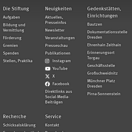
Die Stiftung
Neuigkeiten
Gedenkstätten,
Einrichtungen
Aufgaben
Aktuelles,
Presseinfos
Bautzen
Bildung und
Vermittlung
Newsletter
Dokumentationsstelle
Dresden
Förderung
Veranstaltungen
Ehrenhain Zeithain
Gremien
Presseschau
Erinnerungsort
Spenden
Publikationen
Torgau
Stellen, Praktika
Instagram
Geschäftsstelle
YouTube
Großschweidnitz
X
Münchner Platz
Facebook
Dresden
Direktlinks aus
Pirna-Sonnenstein
Social-Media-
Beiträgen
Recherche
Service
Schicksalsklärung
Kontakt