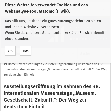
Diese Webseite verwendet Cookies und das
Zur Auswahl der Einrichtungen der
Webanalyse-Tool Matomo (Piwik).
Stiftung Sächsische Gedenkstätten
Das hilft uns, um Ihnen ein gutes Nutzungserlebnis zu bieten
und unsere Website zu verbessern.
Wenn Sie durch unsere Seiten surfen, erklären Sie sich hiermit
einverstanden.
OK
Info
Navigation
de
Suche
Home
»
Veranstaltungen
»
Ausstellungseröffnung im Rahmen des 38.
Internationalen Museumstags „Museum. Gesellschaft. Zukunft.“: Der Weg
zur deutschen Einheit
Ausstellungseröffnung im Rahmen des 38.
Internationalen Museumstags „Museum.
Gesellschaft. Zukunft.“: Der Weg zur
deutschen Einheit