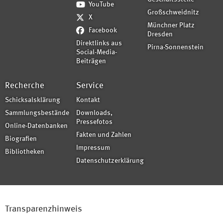
YouTube
Großschweidnitz
X
Münchner Platz
Facebook
Dresden
Direktlinks aus
Pirna-Sonnenstein
Social-Media-
Beiträgen
Recherche
Service
Schicksalsklärung
Kontakt
Sammlungsbestände
Downloads,
Pressefotos
Online-Datenbanken
Fakten und Zahlen
Biografien
Impressum
Bibliotheken
Datenschutzerklärung
Transparenzhinweis