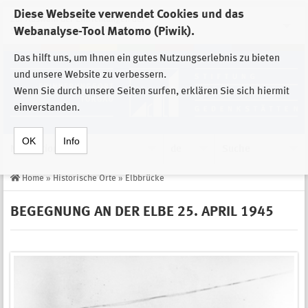
Diese Webseite verwendet Cookies und das
Zur Auswahl der Einrichtungen der
Webanalyse-Tool Matomo (Piwik).
Stiftung Sächsische Gedenkstätten
Das hilft uns, um Ihnen ein gutes Nutzungserlebnis zu bieten
und unsere Website zu verbessern.
Wenn Sie durch unsere Seiten surfen, erklären Sie sich hiermit
einverstanden.
OK
Info
Navigation
de
Suche
Home
»
Historische Orte
»
Elbbrücke
BEGEGNUNG AN DER ELBE 25. APRIL 1945