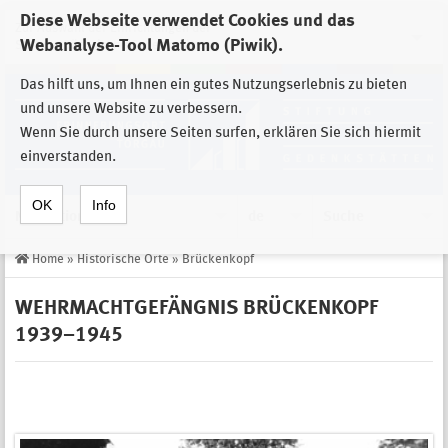
Diese Webseite verwendet Cookies und das
Zur Auswahl der Einrichtungen der
Webanalyse-Tool Matomo (Piwik).
Stiftung Sächsische Gedenkstätten
Das hilft uns, um Ihnen ein gutes Nutzungserlebnis zu bieten
und unsere Website zu verbessern.
Wenn Sie durch unsere Seiten surfen, erklären Sie sich hiermit
einverstanden.
OK
Info
Navigation
de
Suche
Home
»
Historische Orte
»
Brückenkopf
WEHRMACHTGEFÄNGNIS BRÜCKENKOPF
1939–1945