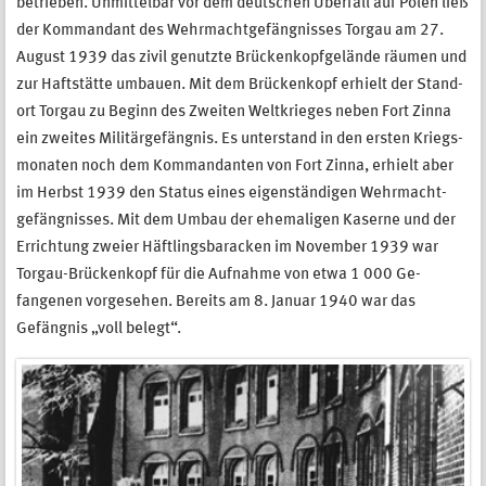
betrieben. Unmittel­bar vor dem deutschen Überfall auf Polen ließ
der Komman­dant des Wehrmacht­gefängnisses Tor­gau am 27.
August 1939 das zivil genutzte Brückenkopf­gelände räumen und
zur Haftstätte umbauen. Mit dem Brückenkopf er­hielt der Stand­
ort Torgau zu Be­ginn des Zweiten Welt­krieges neben Fort Zinna
ein zweites Militär­gefängnis. Es unter­stand in den ersten Kriegs­
monaten noch dem Kom­man­danten von Fort Zinna, erhielt aber
im Herbst 1939 den Status eines eigenständigen Wehrmacht­
gefängnisses. Mit dem Umbau der ehemaligen Kaserne und der
Errich­tung zweier Häftlings­baracken im November 1939 war
Torgau-Brückenkopf für die Auf­nahme von etwa 1 000 Ge­
fangenen vor­gesehen. Bereits am 8. Januar 1940 war das
Gefängnis „voll belegt“.