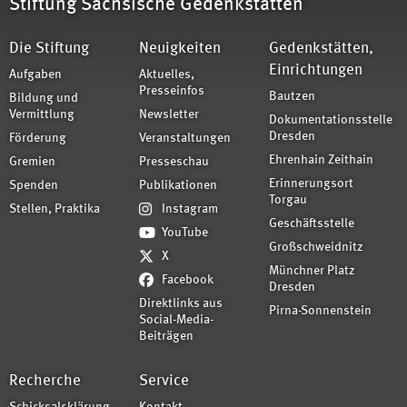
Stiftung Sächsische Gedenkstätten
Die Stiftung
Neuigkeiten
Gedenkstätten,
Einrichtungen
Aufgaben
Aktuelles,
Presseinfos
Bautzen
Bildung und
Vermittlung
Newsletter
Dokumentationsstelle
Dresden
Förderung
Veranstaltungen
Ehrenhain Zeithain
Gremien
Presseschau
Erinnerungsort
Spenden
Publikationen
Torgau
Stellen, Praktika
Instagram
Geschäftsstelle
YouTube
Großschweidnitz
X
Münchner Platz
Facebook
Dresden
Direktlinks aus
Pirna-Sonnenstein
Social-Media-
Beiträgen
Recherche
Service