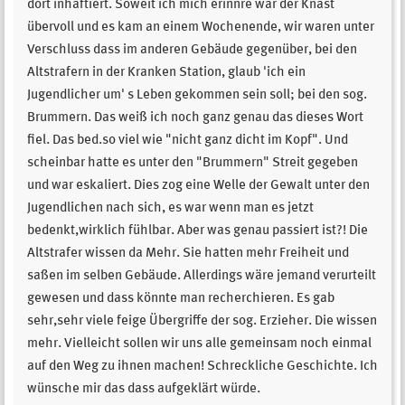
dort inhaftiert. Soweit ich mich erinnre war der Knast
übervoll und es kam an einem Wochenende, wir waren unter
Verschluss dass im anderen Gebäude gegenüber, bei den
Altstrafern in der Kranken Station, glaub 'ich ein
Jugendlicher um' s Leben gekommen sein soll; bei den sog.
Brummern. Das weiß ich noch ganz genau das dieses Wort
fiel. Das bed.so viel wie "nicht ganz dicht im Kopf". Und
scheinbar hatte es unter den "Brummern" Streit gegeben
und war eskaliert. Dies zog eine Welle der Gewalt unter den
Jugendlichen nach sich, es war wenn man es jetzt
bedenkt,wirklich fühlbar. Aber was genau passiert ist?! Die
Altstrafer wissen da Mehr. Sie hatten mehr Freiheit und
saßen im selben Gebäude. Allerdings wäre jemand verurteilt
gewesen und dass könnte man recherchieren. Es gab
sehr,sehr viele feige Übergriffe der sog. Erzieher. Die wissen
mehr. Vielleicht sollen wir uns alle gemeinsam noch einmal
auf den Weg zu ihnen machen! Schreckliche Geschichte. Ich
wünsche mir das dass aufgeklärt würde.