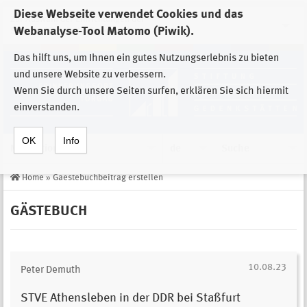
Diese Webseite verwendet Cookies und das
Zur Auswahl der Einrichtungen der
Webanalyse-Tool Matomo (Piwik).
Stiftung Sächsische Gedenkstätten
Das hilft uns, um Ihnen ein gutes Nutzungserlebnis zu bieten
und unsere Website zu verbessern.
Wenn Sie durch unsere Seiten surfen, erklären Sie sich hiermit
einverstanden.
OK
Info
Navigation
de
Suche
Home
»
Gaestebuchbeitrag erstellen
GÄSTEBUCH
10.08.23
Peter Demuth
STVE Athensleben in der DDR bei Staßfurt