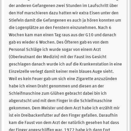
der anderen Gefangenen zwei Stunden im Laufschritt über
den Hof marschieren dazu hatten wir extra Eisen unter den
Stiefeln damit die Gefangenen es auch ja hören konnten um
die Logenplätze an den Fenstern einzunehmen. Nach 6
Wochen kam man einen Tag raus aus der G10 und danach
gab es wieder 6 Wochen. Des Öfteren gab es von dem
Personal Schläge ich wurde sogar von einem Arzt
(Oberleutnant der Medizin) mit der Faust ins Gesicht
geschlagen danach wurde ich auf die Krankenstation in eine
Einzelzelle verlegt damit keiner mein blaues Auge sieht.
Weil es kein Feuer gab um sich eine Zigarette anzuzünden
habe ich einen Draht genommen und diesen an der
Schleifmaschine zum Glühen gebracht dabei bin ich
abgerutscht und mit dem Finger in die Schleifmaschine
gekommen. Dem Meister und dem Arzt habe ich erzählt mir
ist ein Dreibackenfutter auf den Finger gefallen. Daraufhin
kam die Faust von dem Arzt der natürlich gesehen hat dass
der Finger angeschliffen war. 1972 habe ich dann Fort