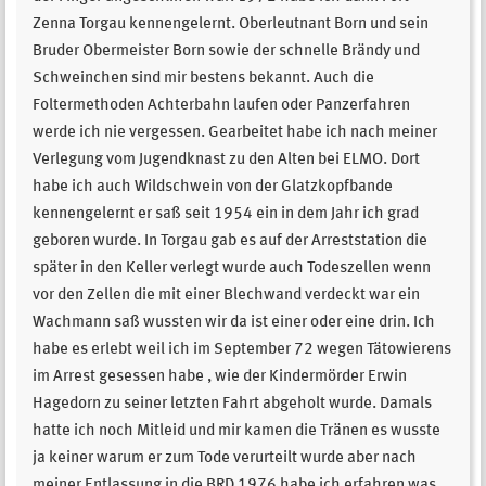
Zenna Torgau kennengelernt. Oberleutnant Born und sein
Bruder Obermeister Born sowie der schnelle Brändy und
Schweinchen sind mir bestens bekannt. Auch die
Foltermethoden Achterbahn laufen oder Panzerfahren
werde ich nie vergessen. Gearbeitet habe ich nach meiner
Verlegung vom Jugendknast zu den Alten bei ELMO. Dort
habe ich auch Wildschwein von der Glatzkopfbande
kennengelernt er saß seit 1954 ein in dem Jahr ich grad
geboren wurde. In Torgau gab es auf der Arreststation die
später in den Keller verlegt wurde auch Todeszellen wenn
vor den Zellen die mit einer Blechwand verdeckt war ein
Wachmann saß wussten wir da ist einer oder eine drin. Ich
habe es erlebt weil ich im September 72 wegen Tätowierens
im Arrest gesessen habe , wie der Kindermörder Erwin
Hagedorn zu seiner letzten Fahrt abgeholt wurde. Damals
hatte ich noch Mitleid und mir kamen die Tränen es wusste
ja keiner warum er zum Tode verurteilt wurde aber nach
meiner Entlassung in die BRD 1976 habe ich erfahren was