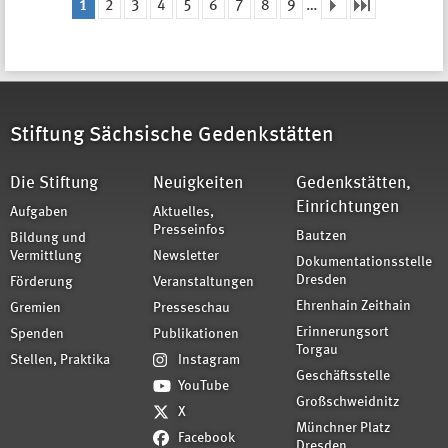
1
2
3
4
5
6
7
8
9
…
Seiten
Stiftung Sächsische Gedenkstätten
Die Stiftung
Neuigkeiten
Gedenkstätten,
Einrichtungen
Aufgaben
Aktuelles,
Presseinfos
Bautzen
Bildung und
Vermittlung
Newsletter
Dokumentationsstelle
Dresden
Förderung
Veranstaltungen
Ehrenhain Zeithain
Gremien
Presseschau
Erinnerungsort
Spenden
Publikationen
Torgau
Stellen, Praktika
Instagram
Geschäftsstelle
YouTube
Großschweidnitz
X
Münchner Platz
Facebook
Dresden