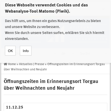
Diese Webseite verwendet Cookies und das
Zur Auswahl der Einrichtungen der
Webanalyse-Tool Matomo (Piwik).
Stiftung Sächsische Gedenkstätten
Das hilft uns, um Ihnen ein gutes Nutzungserlebnis zu bieten
und unsere Website zu verbessern.
Wenn Sie durch unsere Seiten surfen, erklären Sie sich hiermit
einverstanden.
OK
Info
Navigation
de
Suche
Home
»
Aktuelles | Presse
»
Öffnungszeiten im Erinnerungsort Torgau
über Weihnachten und Neujahr
Öffnungszeiten im Erinnerungsort Torgau
über Weihnachten und Neujahr
11.12.25