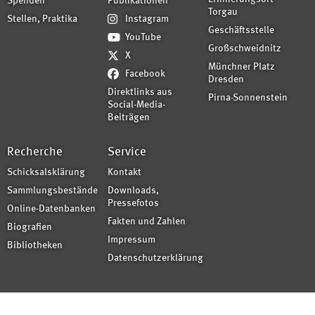
Spenden
Publikationen
Torgau
Stellen, Praktika
Instagram
Geschäftsstelle
YouTube
Großschweidnitz
X
Münchner Platz
Facebook
Dresden
Direktlinks aus
Pirna-Sonnenstein
Social-Media-
Beiträgen
Recherche
Service
Schicksalsklärung
Kontakt
Sammlungsbestände
Downloads,
Pressefotos
Online-Datenbanken
Fakten und Zahlen
Biografien
Impressum
Bibliotheken
Datenschutzerklärung