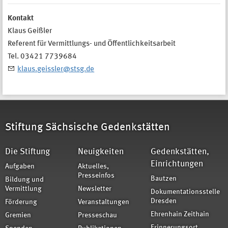
Kontakt
Klaus Geißler
Referent für Vermittlungs- und Öffentlichkeitsarbeit
Tel. 03421 7739684
klaus.geissler@stsg.de
Stiftung Sächsische Gedenkstätten
Die Stiftung
Neuigkeiten
Gedenkstätten,
Einrichtungen
Aufgaben
Aktuelles,
Presseinfos
Bautzen
Bildung und
Vermittlung
Newsletter
Dokumentationsstelle
Dresden
Förderung
Veranstaltungen
Ehrenhain Zeithain
Gremien
Presseschau
Erinnerungsort