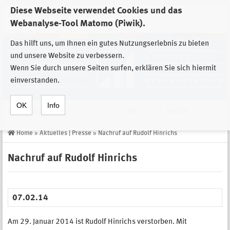
Diese Webseite verwendet Cookies und das
Zur Auswahl der Einrichtungen der
Webanalyse-Tool Matomo (Piwik).
Stiftung Sächsische Gedenkstätten
Das hilft uns, um Ihnen ein gutes Nutzungserlebnis zu bieten
und unsere Website zu verbessern.
Wenn Sie durch unsere Seiten surfen, erklären Sie sich hiermit
einverstanden.
OK
Info
Navigation
de
Suche
Home
»
Aktuelles | Presse
»
Nachruf auf Rudolf Hinrichs
Nachruf auf Rudolf Hinrichs
07.02.14
Am 29. Januar 2014 ist Rudolf Hinrichs verstorben. Mit