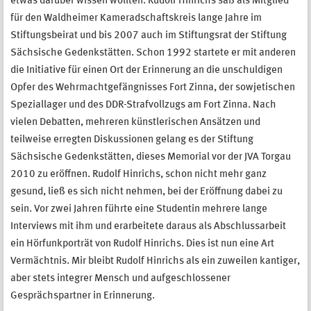
etwas darüber wissen wollten. Rudolf Hinrichs saß als Mitglied
für den Waldheimer Kameradschaftskreis lange Jahre im
Stiftungsbeirat und bis 2007 auch im Stiftungsrat der Stiftung
Sächsische Gedenkstätten. Schon 1992 startete er mit anderen
die Initiative für einen Ort der Erinnerung an die unschuldigen
Opfer des Wehrmachtgefängnisses Fort Zinna, der sowjetischen
Speziallager und des DDR-Strafvollzugs am Fort Zinna. Nach
vielen Debatten, mehreren künstlerischen Ansätzen und
teilweise erregten Diskussionen gelang es der Stiftung
Sächsische Gedenkstätten, dieses Memorial vor der JVA Torgau
2010 zu eröffnen. Rudolf Hinrichs, schon nicht mehr ganz
gesund, ließ es sich nicht nehmen, bei der Eröffnung dabei zu
sein. Vor zwei Jahren führte eine Studentin mehrere lange
Interviews mit ihm und erarbeitete daraus als Abschlussarbeit
ein Hörfunkporträt von Rudolf Hinrichs. Dies ist nun eine Art
Vermächtnis. Mir bleibt Rudolf Hinrichs als ein zuweilen kantiger,
aber stets integrer Mensch und aufgeschlossener
Gesprächspartner in Erinnerung.