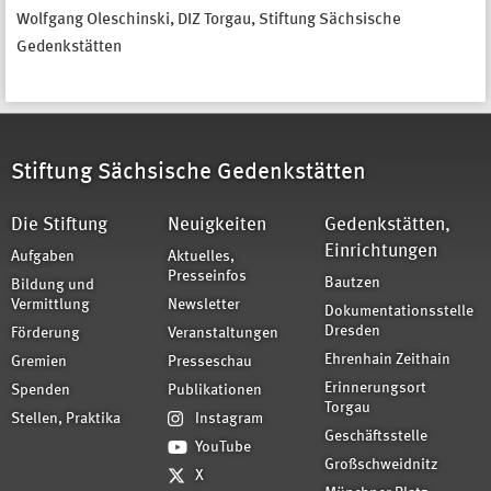
Wolfgang Oleschinski, DIZ Torgau, Stiftung Sächsische
Gedenkstätten
Stiftung Sächsische Gedenkstätten
Die Stiftung
Neuigkeiten
Gedenkstätten,
Einrichtungen
Aufgaben
Aktuelles,
Presseinfos
Bautzen
Bildung und
Vermittlung
Newsletter
Dokumentationsstelle
Dresden
Förderung
Veranstaltungen
Ehrenhain Zeithain
Gremien
Presseschau
Erinnerungsort
Spenden
Publikationen
Torgau
Stellen, Praktika
Instagram
Geschäftsstelle
YouTube
Großschweidnitz
X