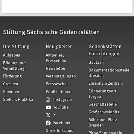
Stiftung Sächsische Gedenkstätten
Die Stiftung
Neuigkeiten
Gedenkstätten,
Einrichtungen
Aufgaben
Aktuelles,
Presseinfos
Bautzen
Bildung und
Vermittlung
Newsletter
Dokumentationsstelle
Dresden
Förderung
Veranstaltungen
Ehrenhain Zeithain
Gremien
Presseschau
Erinnerungsort
Spenden
Publikationen
Torgau
Stellen, Praktika
Instagram
Geschäftsstelle
YouTube
Großschweidnitz
X
Münchner Platz
Facebook
Dresden
Direktlinks aus
Pirna-Sonnenstein