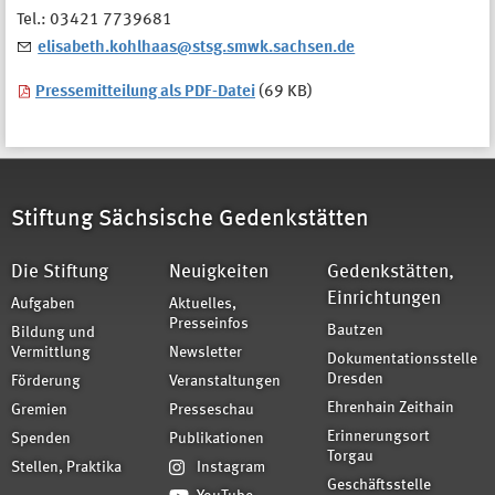
Tel.: 03421 7739681
elisabeth.kohlhaas@stsg.smwk.sachsen.de
Pressemitteilung als PDF-Datei
(69 KB)
Stiftung Sächsische Gedenkstätten
Die Stiftung
Neuigkeiten
Gedenkstätten,
Einrichtungen
Aufgaben
Aktuelles,
Presseinfos
Bautzen
Bildung und
Vermittlung
Newsletter
Dokumentationsstelle
Dresden
Förderung
Veranstaltungen
Ehrenhain Zeithain
Gremien
Presseschau
Erinnerungsort
Spenden
Publikationen
Torgau
Stellen, Praktika
Instagram
Geschäftsstelle