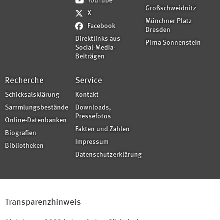
YouTube
Großschweidnitz
X
Münchner Platz
Facebook
Dresden
Direktlinks aus
Pirna-Sonnenstein
Social-Media-
Beiträgen
Recherche
Service
Schicksalsklärung
Kontakt
Sammlungsbestände
Downloads,
Pressefotos
Online-Datenbanken
Fakten und Zahlen
Biografien
Impressum
Bibliotheken
Datenschutzerklärung
Transparenzhinweis