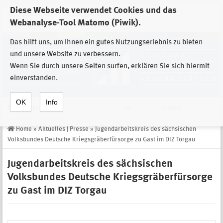
Diese Webseite verwendet Cookies und das
Zur Auswahl der Einrichtungen der
Webanalyse-Tool Matomo (Piwik).
Stiftung Sächsische Gedenkstätten
Das hilft uns, um Ihnen ein gutes Nutzungserlebnis zu bieten
und unsere Website zu verbessern.
Wenn Sie durch unsere Seiten surfen, erklären Sie sich hiermit
einverstanden.
OK
Info
Navigation
de
Suche
Home
»
Aktuelles | Presse
»
Jugendarbeitskreis des sächsischen
Volksbundes Deutsche Kriegsgräberfürsorge zu Gast im DIZ Torgau
Jugendarbeitskreis des sächsischen
Volksbundes Deutsche Kriegsgräberfürsorge
zu Gast im DIZ Torgau