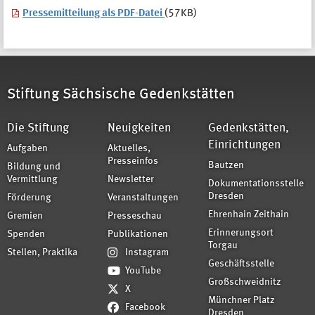
Pressemitteilung als PDF-Datei
(57KB)
Stiftung Sächsische Gedenkstätten
Die Stiftung
Neuigkeiten
Gedenkstätten,
Einrichtungen
Aufgaben
Aktuelles,
Presseinfos
Bautzen
Bildung und
Vermittlung
Newsletter
Dokumentationsstelle
Dresden
Förderung
Veranstaltungen
Ehrenhain Zeithain
Gremien
Presseschau
Erinnerungsort
Spenden
Publikationen
Torgau
Stellen, Praktika
Instagram
Geschäftsstelle
YouTube
Großschweidnitz
X
Münchner Platz
Facebook
Dresden