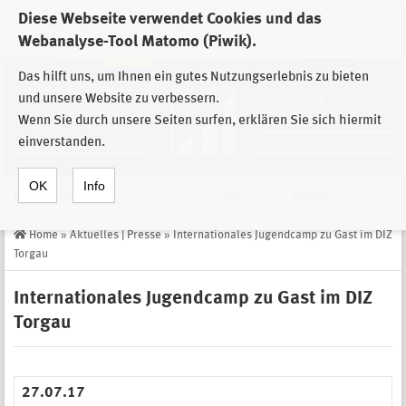
Diese Webseite verwendet Cookies und das
Zur Auswahl der Einrichtungen der
Webanalyse-Tool Matomo (Piwik).
Stiftung Sächsische Gedenkstätten
Das hilft uns, um Ihnen ein gutes Nutzungserlebnis zu bieten
und unsere Website zu verbessern.
Wenn Sie durch unsere Seiten surfen, erklären Sie sich hiermit
einverstanden.
OK
Info
Navigation
de
Suche
Home
»
Aktuelles | Presse
»
Internationales Jugendcamp zu Gast im DIZ
Torgau
Internationales Jugendcamp zu Gast im DIZ
Torgau
27.07.17