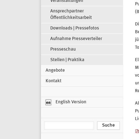
Veranstaltungen
P
Ansprechpartner
(B
Öffentlichkeitsarbeit
D
Downloads | Pressefotos
B
Aufnahme Presseverteiler
j
To
Presseschau
Stellen | Praktika
El
Me
Angebote
vo
Kontakt
un
Re
English Version
Al
P
Li