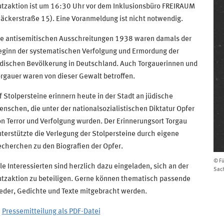
utzaktion ist um 16:30 Uhr vor dem Inklusionsbüro FREIRAUM
äckerstraße 15). Eine Voranmeldung ist nicht notwendig.
ie antisemitischen Ausschreitungen 1938 waren damals der
eginn der systematischen Verfolgung und Ermordung der
üdischen Bevölkerung in Deutschland. Auch Torgauerinnen und
rgauer waren von dieser Gewalt betroffen.
f Stolpersteine erinnern heute in der Stadt an jüdische
nschen, die unter der nationalsozialistischen Diktatur Opfer
n Terror und Verfolgung wurden. Der Erinnerungsort Torgau
terstützte die Verlegung der Stolpersteine durch eigene
cherchen zu den Biografien der Opfer.
© Fü
le Interessierten sind herzlich dazu eingeladen, sich an der
Sac
utzaktion zu beteiligen. Gerne können thematisch passende
eder, Gedichte und Texte mitgebracht werden.
Pressemitteilung als PDF-Datei