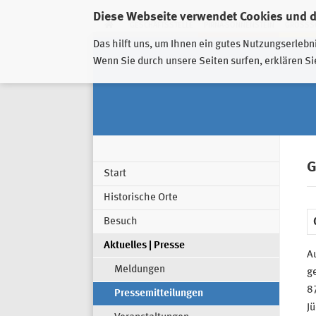
Diese Webseite verwendet Cookies und 
GESCHÄFTSSTELLE
PIRNA-SONNENSTEIN
GROSSSC
Das hilft uns, um Ihnen ein gutes Nutzungserlebn
Wenn Sie durch unsere Seiten surfen, erklären Si
G
Start
Historische Orte
Besuch
Aktuelles | Presse
Au
Meldungen
ge
87
Pressemitteilungen
J