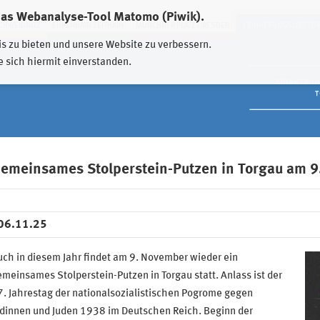
das Webanalyse-Tool Matomo (Piwik).
HWEIDNITZ
EHRENHAIN ZEITHAIN
MÜNCHNER PLATZ DRESDEN
ERINNERUNGSORT TO
is zu bieten und unsere Website zu verbessern.
e sich hiermit einverstanden.
emeinsames Stolperstein-Putzen in Torgau am 
06.11.25
ch in diesem Jahr findet am 9. November wieder ein
meinsames Stolperstein-Putzen in Torgau statt. Anlass ist der
. Jahrestag der nationalsozialistischen Pogrome gegen
üdinnen und Juden 1938 im Deutschen Reich. Beginn der