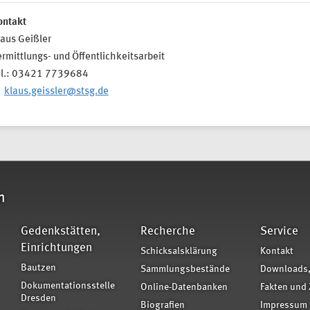
ontakt
aus Geißler
rmittlungs- und Öffentlichkeitsarbeit
el.: 03421 7739684
klaus.geissler@stsg.de
n
Gedenkstätten,
Recherche
Service
Einrichtungen
Schicksalsklärung
Kontakt
Bautzen
Sammlungsbestände
Downloads,
Dokumentationsstelle
Online-Datenbanken
Fakten und 
Dresden
Biografien
Impressum