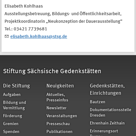
Elisabeth Kohlhaas
Ausstellungsbetreuung, Bildungs- und Öffentlichkeitsarbeit,
Projektkoordinatorin „Neukonzeption der Dauerausstellung“
Tel.: 03421 7739681
elisabeth.kohlhaas@stsg.de
Stiftung Sächsische Gedenkstätten
Die Stiftung
Neuigkeiten
Gedenkstätten,
Einrichtungen
Aufgaben
Aktuelles,
Presseinfos
Bautzen
Bildung und
Vermittlung
Newsletter
Dokumentationsstelle
Dresden
Förderung
Veranstaltungen
Ehrenhain Zeithain
Gremien
Presseschau
Erinnerungsort
Spenden
Publikationen