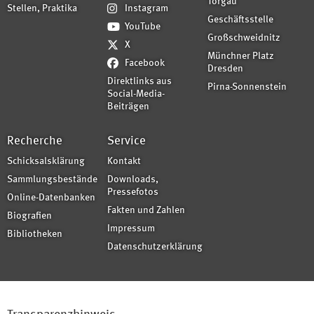
Torgau
Stellen, Praktika
Instagram
Geschäftsstelle
YouTube
Großschweidnitz
X
Münchner Platz
Facebook
Dresden
Direktlinks aus
Pirna-Sonnenstein
Social-Media-
Beiträgen
Recherche
Service
Schicksalsklärung
Kontakt
Sammlungsbestände
Downloads,
Pressefotos
Online-Datenbanken
Fakten und Zahlen
Biografien
Impressum
Bibliotheken
Datenschutzerklärung