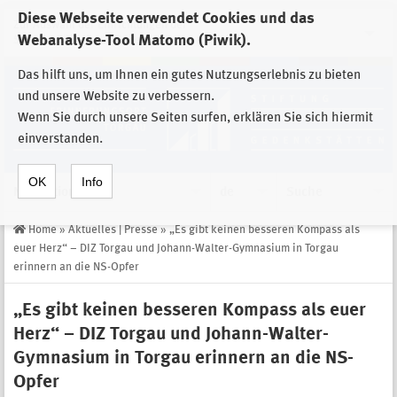
Diese Webseite verwendet Cookies und das
Zur Auswahl der Einrichtungen der
Webanalyse-Tool Matomo (Piwik).
Stiftung Sächsische Gedenkstätten
Das hilft uns, um Ihnen ein gutes Nutzungserlebnis zu bieten
und unsere Website zu verbessern.
Wenn Sie durch unsere Seiten surfen, erklären Sie sich hiermit
einverstanden.
OK
Info
Navigation
de
Suche
Home
»
Aktuelles | Presse
»
„Es gibt keinen besseren Kompass als
euer Herz“ – DIZ Torgau und Johann-Walter-Gymnasium in Torgau
erinnern an die NS-Opfer
„Es gibt keinen besseren Kompass als euer
Herz“ – DIZ Torgau und Johann-Walter-
Gymnasium in Torgau erinnern an die NS-
Opfer