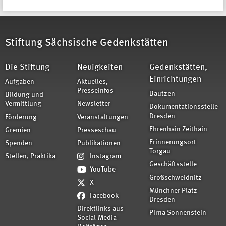
Stiftung Sächsische Gedenkstätten
Die Stiftung
Neuigkeiten
Gedenkstätten,
Einrichtungen
Aufgaben
Aktuelles,
Presseinfos
Bautzen
Bildung und
Vermittlung
Newsletter
Dokumentationsstelle
Dresden
Förderung
Veranstaltungen
Ehrenhain Zeithain
Gremien
Presseschau
Erinnerungsort
Spenden
Publikationen
Torgau
Stellen, Praktika
Instagram
Geschäftsstelle
YouTube
Großschweidnitz
X
Münchner Platz
Facebook
Dresden
Direktlinks aus
Pirna-Sonnenstein
Social-Media-