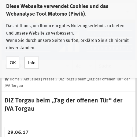
Diese Webseite verwendet Cookies und das
Zur Auswahl der Einrichtungen der
Webanalyse-Tool Matomo (Piwik).
Stiftung Sächsische Gedenkstätten
Das hilft uns, um Ihnen ein gutes Nutzungserlebnis zu bieten
und unsere Website zu verbessern.
Wenn Sie durch unsere Seiten surfen, erklären Sie sich hiermit
einverstanden.
OK
Info
Navigation
de
Suche
Home
»
Aktuelles | Presse
»
DIZ Torgau beim „Tag der offenen Tür“ der
JVA Torgau
DIZ Torgau beim „Tag der offenen Tür“ der
JVA Torgau
29.06.17