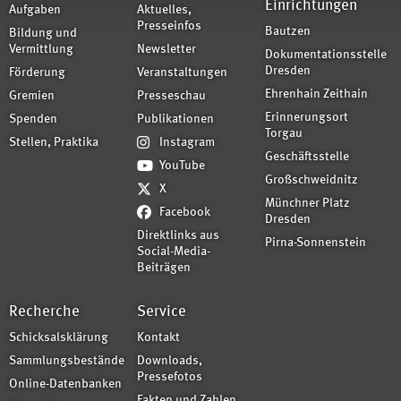
Einrichtungen
Aufgaben
Aktuelles,
Presseinfos
Bautzen
Bildung und
Vermittlung
Newsletter
Dokumentationsstelle
Dresden
Förderung
Veranstaltungen
Ehrenhain Zeithain
Gremien
Presseschau
Erinnerungsort
Spenden
Publikationen
Torgau
Stellen, Praktika
Instagram
Geschäftsstelle
YouTube
Großschweidnitz
X
Münchner Platz
Facebook
Dresden
Direktlinks aus
Pirna-Sonnenstein
Social-Media-
Beiträgen
Recherche
Service
Schicksalsklärung
Kontakt
Sammlungsbestände
Downloads,
Pressefotos
Online-Datenbanken
Fakten und Zahlen