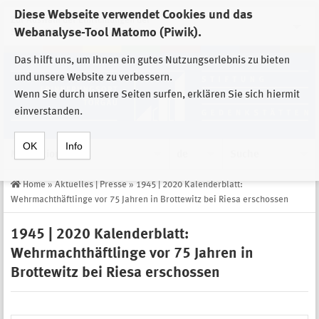
Diese Webseite verwendet Cookies und das
Zur Auswahl der Einrichtungen der
Webanalyse-Tool Matomo (Piwik).
Stiftung Sächsische Gedenkstätten
Das hilft uns, um Ihnen ein gutes Nutzungserlebnis zu bieten
und unsere Website zu verbessern.
Wenn Sie durch unsere Seiten surfen, erklären Sie sich hiermit
einverstanden.
OK
Info
Navigation
de
Suche
Home
»
Aktuelles | Presse
»
1945 | 2020 Kalenderblatt:
Wehrmachthäftlinge vor 75 Jahren in Brottewitz bei Riesa erschossen
1945 | 2020 Kalenderblatt:
Wehrmachthäftlinge vor 75 Jahren in
Brottewitz bei Riesa erschossen