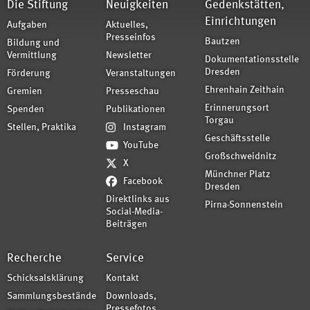
Die Stiftung
Neuigkeiten
Gedenkstätten,
Einrichtungen
Aufgaben
Aktuelles,
Presseinfos
Bautzen
Bildung und
Vermittlung
Newsletter
Dokumentationsstelle
Dresden
Förderung
Veranstaltungen
Ehrenhain Zeithain
Gremien
Presseschau
Erinnerungsort
Spenden
Publikationen
Torgau
Stellen, Praktika
Instagram
Geschäftsstelle
YouTube
Großschweidnitz
X
Münchner Platz
Facebook
Dresden
Direktlinks aus
Pirna-Sonnenstein
Social-Media-
Beiträgen
Recherche
Service
Schicksalsklärung
Kontakt
Sammlungsbestände
Downloads,
Pressefotos