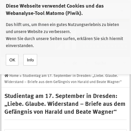
Diese Webseite verwendet Cookies und das
Zur Auswahl der Einrichtungen der
Webanalyse-Tool Matomo (Piwik).
Stiftung Sächsische Gedenkstätten
Das hilft uns, um Ihnen ein gutes Nutzungserlebnis zu bieten
und unsere Website zu verbessern.
Wenn Sie durch unsere Seiten surfen, erklären Sie sich hiermit
einverstanden.
OK
Info
Navigation
de
Suche
Home
»
Studientag am 17. September in Dresden: „Liebe. Glaube.
Widerstand – Briefe aus dem Gefängnis von Harald und Beate Wagner“
Studientag am 17. September in Dresden:
„Liebe. Glaube. Widerstand – Briefe aus dem
Gefängnis von Harald und Beate Wagner“