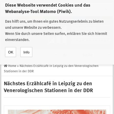
Diese Webseite verwendet Cookies und das
Zur Auswahl der Einrichtungen der
Webanalyse-Tool Matomo (Piwik).
Stiftung Sächsische Gedenkstätten
Das hilft uns, um Ihnen ein gutes Nutzungserlebnis zu bieten
und unsere Website zu verbessern.
Wenn Sie durch unsere Seiten surfen, erklären Sie sich hiermit
einverstanden.
OK
Info
Navigation
de
Suche
Home
»
Nächstes Erzählcafé in Leipzig zu den Venerologischen
Stationen in der DDR
Nächstes Erzählcafé in Leipzig zu den
Venerologischen Stationen in der DDR