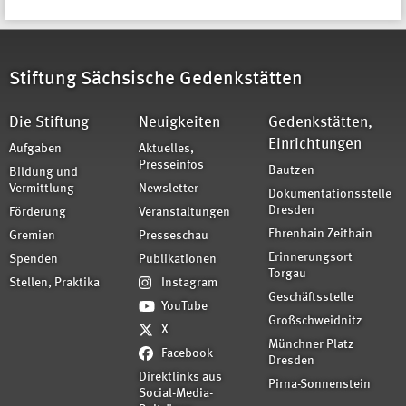
Stiftung Sächsische Gedenkstätten
Die Stiftung
Neuigkeiten
Gedenkstätten,
Einrichtungen
Aufgaben
Aktuelles,
Presseinfos
Bautzen
Bildung und
Vermittlung
Newsletter
Dokumentationsstelle
Dresden
Förderung
Veranstaltungen
Ehrenhain Zeithain
Gremien
Presseschau
Erinnerungsort
Spenden
Publikationen
Torgau
Stellen, Praktika
Instagram
Geschäftsstelle
YouTube
Großschweidnitz
X
Münchner Platz
Facebook
Dresden
Direktlinks aus
Pirna-Sonnenstein
Social-Media-