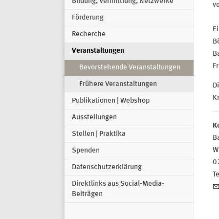
Bildung, Vermittlung, Netzwerke
vo
Förderung
Ei
Recherche
Bö
Veranstaltungen
Ba
Fr
Bevorstehende Veranstaltungen
Frühere Veranstaltungen
Di
K
Publikationen | Webshop
Ausstellungen
K
Stellen | Praktika
Ba
W
Spenden
0
Datenschutzerklärung
T
Direktlinks aus Social-Media-
Beiträgen