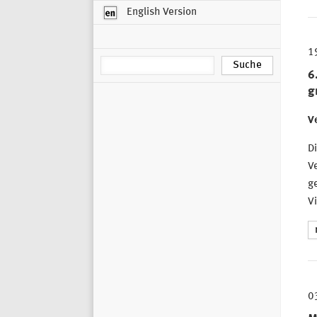
English Version
1
6
g
Ve
Di
Ve
g
Vi
0