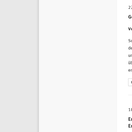
2
G
Ve
Su
de
un
üb
er
1
E
E