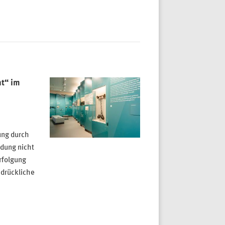
t“ im
ung durch
ldung nicht
erfolgung
ndrückliche