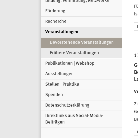
Bildung, Vermittlung, Netzwerke
Fü
Förderung
is
Recherche
Veranstaltungen
Bevorstehende Veranstaltungen
Frühere Veranstaltungen
1
Publikationen | Webshop
G
B
Ausstellungen
L
Stellen | Praktika
Ve
Spenden
Zu
Datenschutzerklärung
Ge
Direktlinks aus Social-Media-
B
Beiträgen