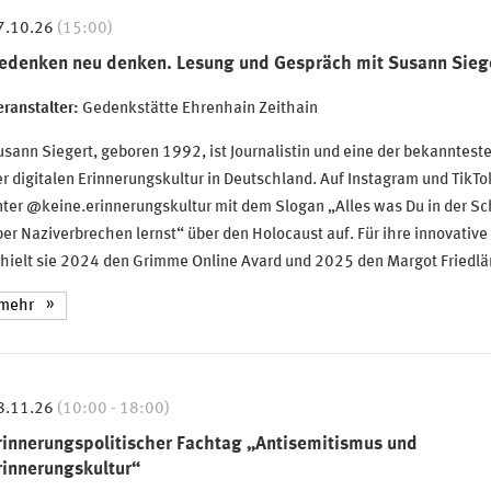
7.10.26
(15:00)
edenken neu denken. Lesung und Gespräch mit Susann Sieg
ranstalter:
Gedenkstätte Ehrenhain Zeithain
sann Siegert, geboren 1992, ist Journalistin und eine der bekanntes
r digitalen Erinnerungskultur in Deutschland. Auf Instagram und TikTok
ter @keine.erinnerungskultur mit dem Slogan „Alles was Du in der S
er Naziverbrechen lernst“ über den Holocaust auf. Für ihre innovative
hielt sie 2024 den Grimme Online Avard und 2025 den Margot Friedlän
mehr
8.11.26
(10:00 - 18:00)
rinnerungspolitischer Fachtag „Antisemitismus und
rinnerungskultur“