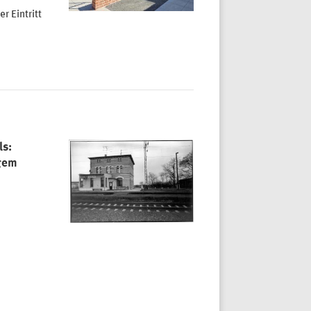
 Eintritt
ls:
gem