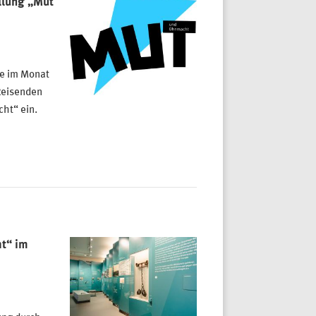
llung „Mut
de im Monat
Reisenden
ht“ ein.
t“ im