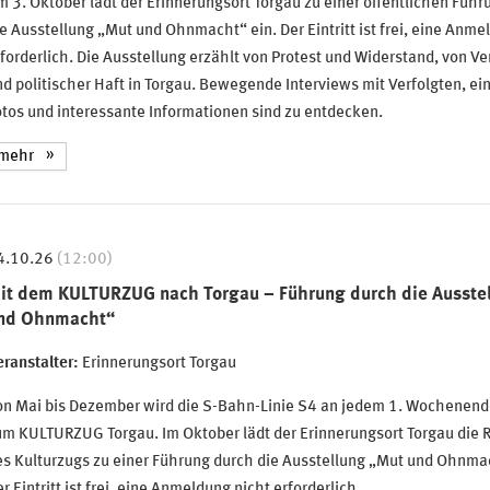
 3. Oktober lädt der Erinnerungsort Torgau zu einer öffentlichen Führ
e Ausstellung „Mut und Ohnmacht“ ein. Der Eintritt ist frei, eine Anme
forderlich. Die Ausstellung erzählt von Protest und Widerstand, von V
d politischer Haft in Torgau. Bewegende Interviews mit Verfolgten, ei
tos und interessante Informationen sind zu entdecken.
mehr
4.10.26
(12:00)
it dem KULTURZUG nach Torgau – Führung durch die Ausste
nd Ohnmacht“
ranstalter:
Erinnerungsort Torgau
on Mai bis Dezember wird die S-Bahn-Linie S4 an jedem 1. Wochenen
um KULTURZUG Torgau. Im Oktober lädt der Erinnerungsort Torgau die 
s Kulturzugs zu einer Führung durch die Ausstellung „Mut und Ohnmac
r Eintritt ist frei, eine Anmeldung nicht erforderlich.