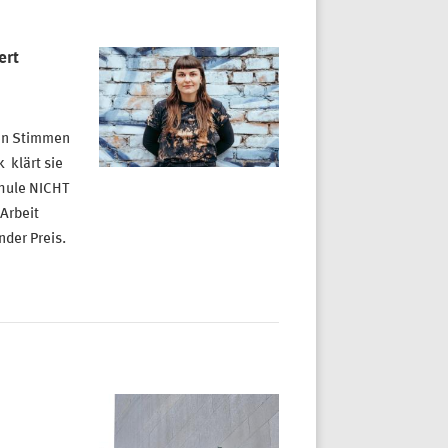
ert
ten Stimmen
 klärt sie
chule NICHT
 Arbeit
der Preis.