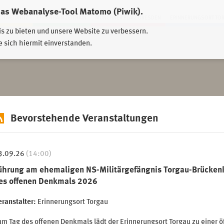
das Webanalyse-Tool Matomo (Piwik).
HWEIDNITZ
EHRENHAIN ZEITHAIN
MÜNCHNER PLATZ DRESDEN
ERINNERUNGSORT TO
is zu bieten und unsere Website zu verbessern.
e sich hiermit einverstanden.
Bevorstehende Veranstaltungen
3.09.26
(14:00)
ührung am ehemaligen NS-Militärgefängnis Torgau-Brücken
es offenen Denkmals 2026
ranstalter:
Erinnerungsort Torgau
m Tag des offenen Denkmals lädt der Erinnerungsort Torgau zu einer ö