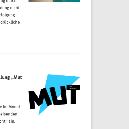
ung durch
ldung nicht
erfolgung
ndrückliche
llung „Mut
de im Monat
Reisenden
ht“ ein.