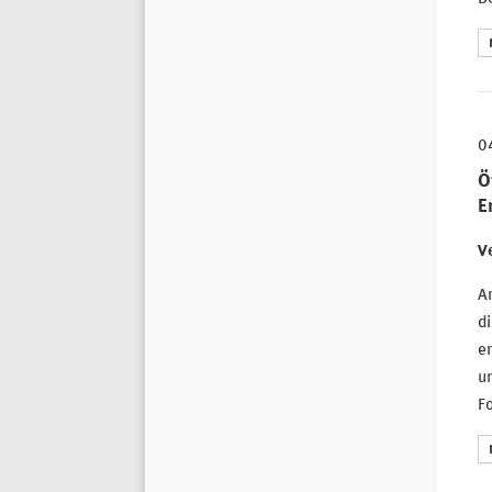
0
Ö
E
Ve
Am
di
er
un
Fo