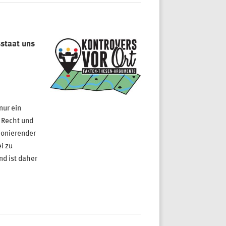
staat uns
nur ein
 Recht und
ionierender
i zu
d ist daher