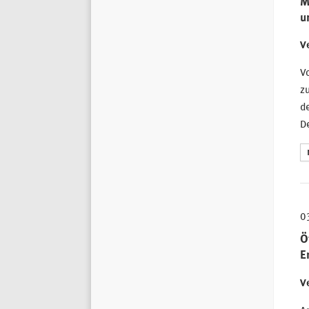
M
u
Ve
V
z
de
De
0
Ö
E
Ve