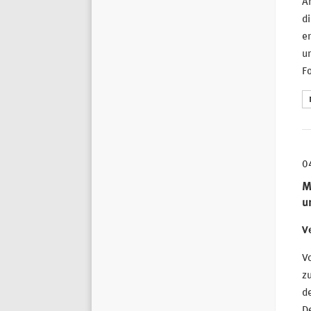
Am
di
er
un
Fo
0
M
u
Ve
V
z
de
De