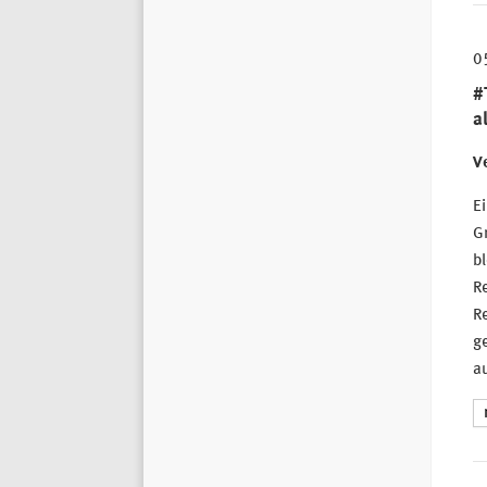
0
#
a
Ve
Ei
Gr
b
Re
Re
g
a