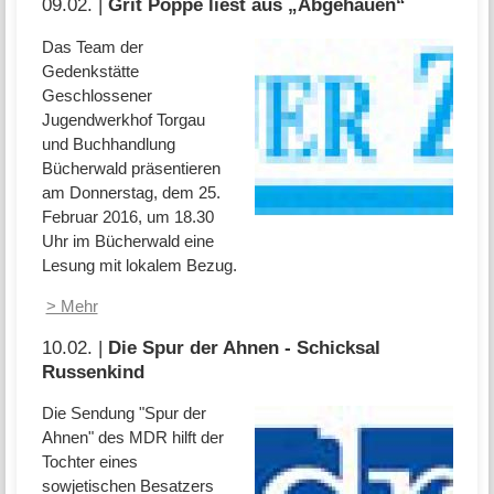
09.02. |
Grit Poppe liest aus „Abgehauen“
Das Team der
Gedenkstätte
Geschlossener
Jugendwerkhof Torgau
und Buchhandlung
Bücherwald präsentieren
am Donnerstag, dem 25.
Februar 2016, um 18.30
Uhr im Bücherwald eine
Lesung mit lokalem Bezug.
> Mehr
10.02. |
Die Spur der Ahnen - Schicksal
Russenkind
Die Sendung "Spur der
Ahnen" des MDR hilft der
Tochter eines
sowjetischen Besatzers