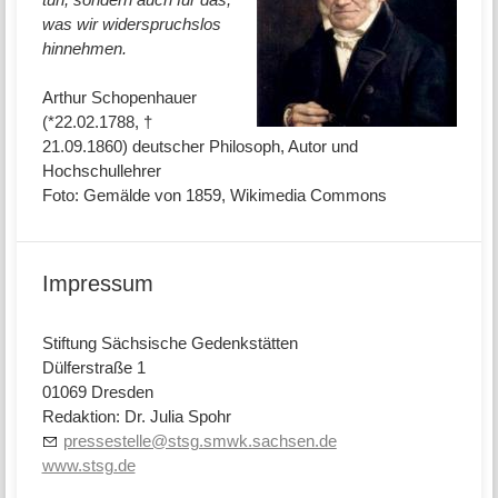
was wir widerspruchslos
hinnehmen.
Arthur Schopenhauer
(*22.02.1788, †
21.09.1860) deutscher Philosoph, Autor und
Hochschullehrer
Foto: Gemälde von 1859, Wikimedia Commons
Impressum
Stiftung Sächsische Gedenkstätten
Dülferstraße 1
01069 Dresden
Redaktion: Dr. Julia Spohr
pressestelle@stsg.smwk.sachsen.de
www.stsg.de