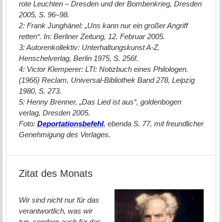
rote Leuchten – Dresden und der Bombenkrieg, Dresden
2005, S. 96–98.
2: Frank Junghänel: „Uns kann nur ein großer Angriff
retten“. In: Berliner Zeitung, 12. Februar 2005.
3: Autorenkollektiv: Unterhaltungskunst A-Z.
Henschelverlag, Berlin 1975, S. 256f.
4: Victor Klemperer: LTI: Notizbuch eines Philologen.
(1966) Reclam, Universal-Bibliothek Band 278, Leipzig
1980, S. 273.
5: Henny Brenner, „Das Lied ist aus“, goldenbogen
verlag, Dresden 2005.
Foto:
Deportationsbefehl
, ebenda S. 77, mit freundlicher
Genehmigung des Verlages.
Zitat des Monats
Wir sind nicht nur für das
verantwortlich, was wir
tun, sondern auch für das,