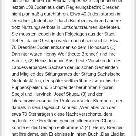
diese die für den 16. Februar angesetzte Deportation der
letzten 198 Juden aus dem Regierungsbezirk Dresden
nicht planmäßig durchführen. Etwa 40 Juden starben im
Dresdner „Judenhaus“ durch Bomben, während andere
trotz Nutzungsverbots in Luftschutzräumen überlebten.
Sie mussten jedoch in den Folgetagen aus der Stadt
fliehen, da die Gestapo weiter nach ihnen suchte. Etwa
70 Dresdner Juden entkamen so dem Holocaust. (1)
Darunter waren Henny Wolf (heute Brenner) und ihre
Familie, (2) Heinz Joachim Aris, heute Vorsitzender des
Landesverbandes Sachsen der jüdischen Gemeinden
und Mitglied des Stiftungsrates der Stiftung Sächsische
Gedenkstätten, der später weltberühmte tschechische
Puppenspieler und Schöpfer der berühmten Figuren
Spejbl und Hurvinek, Josef Skupa, (3) und der
Literaturwissenschaftler Professor Victor Klemperer, der
damals in sein Tagebuch schrieb: „Wen aber von den
etwa 70 Sternträgern diese Nacht verschonte, dem
bedeutete sie Errettung, denn im allgemeinen Chaos
konnte er der Gestapo entkommen.“ (4) Henny Brenner
hat ihre damaligen Erlebnisse in ihrem Buch „Das Lied ist