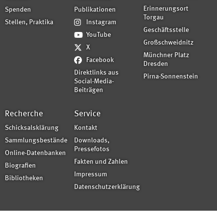
Erinnerungsort
Spenden
Publikationen
Torgau
Stellen, Praktika
Instagram
Geschäftsstelle
YouTube
Großschweidnitz
X
Münchner Platz
Facebook
Dresden
Direktlinks aus
Pirna-Sonnenstein
Social-Media-
Beiträgen
Recherche
Service
Schicksalsklärung
Kontakt
Sammlungsbestände
Downloads,
Pressefotos
Online-Datenbanken
Fakten und Zahlen
Biografien
Impressum
Bibliotheken
Datenschutzerklärung