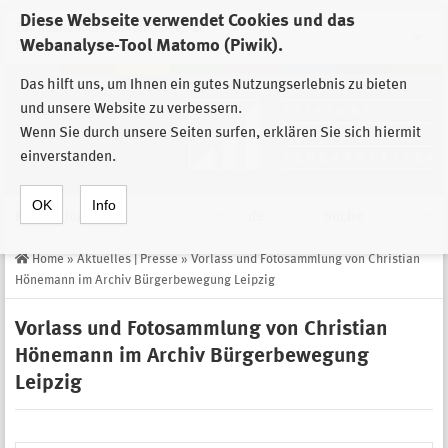
Diese Webseite verwendet Cookies und das
Zur Auswahl der Einrichtungen der
Webanalyse-Tool Matomo (Piwik).
Stiftung Sächsische Gedenkstätten
Das hilft uns, um Ihnen ein gutes Nutzungserlebnis zu bieten
und unsere Website zu verbessern.
Wenn Sie durch unsere Seiten surfen, erklären Sie sich hiermit
einverstanden.
OK
Info
Navigation
de
Suche
Home
»
Aktuelles | Presse
»
Vorlass und Fotosammlung von Christian
Hönemann im Archiv Bürgerbewegung Leipzig
Vorlass und Fotosammlung von Christian
Hönemann im Archiv Bürgerbewegung
Leipzig