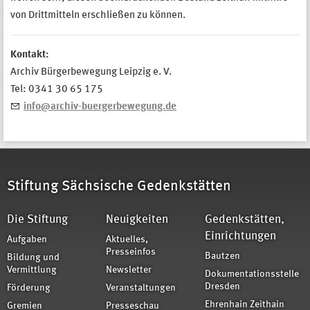
von Drittmitteln erschließen zu können.
Kontakt:
Archiv Bürgerbewegung Leipzig e. V.
Tel: 0341 30 65 175
info@archiv-buergerbewegung.de
Stiftung Sächsische Gedenkstätten
Die Stiftung
Neuigkeiten
Gedenkstätten,
Einrichtungen
Aufgaben
Aktuelles,
Presseinfos
Bautzen
Bildung und
Vermittlung
Newsletter
Dokumentationsstelle
Dresden
Förderung
Veranstaltungen
Ehrenhain Zeithain
Gremien
Presseschau