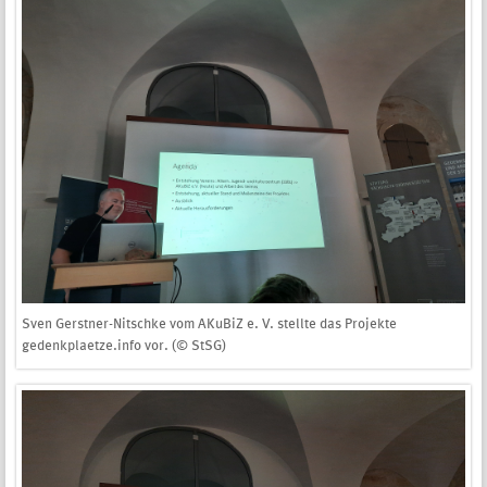
Sven Gerstner-Nitschke vom AKuBiZ e. V. stellte das Projekte
gedenkplaetze.info vor. (© StSG)