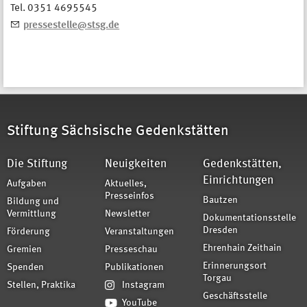
Tel. 0351 4695545
pressestelle@stsg.de
Stiftung Sächsische Gedenkstätten
Die Stiftung
Neuigkeiten
Gedenkstätten,
Einrichtungen
Aufgaben
Aktuelles,
Presseinfos
Bautzen
Bildung und
Vermittlung
Newsletter
Dokumentationsstelle
Dresden
Förderung
Veranstaltungen
Ehrenhain Zeithain
Gremien
Presseschau
Erinnerungsort
Spenden
Publikationen
Torgau
Stellen, Praktika
Instagram
Geschäftsstelle
YouTube