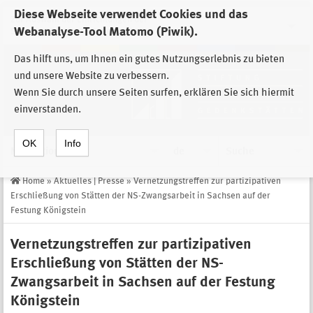
Diese Webseite verwendet Cookies und das
Zur Auswahl der Einrichtungen der
Webanalyse-Tool Matomo (Piwik).
Stiftung Sächsische Gedenkstätten
Das hilft uns, um Ihnen ein gutes Nutzungserlebnis zu bieten
und unsere Website zu verbessern.
Wenn Sie durch unsere Seiten surfen, erklären Sie sich hiermit
einverstanden.
OK
Info
Navigation
de
Suche
Home
»
Aktuelles | Presse
»
Vernetzungstreffen zur partizipativen
Erschließung von Stätten der NS-Zwangsarbeit in Sachsen auf der
Festung Königstein
Vernetzungstreffen zur partizipativen
Erschließung von Stätten der NS-
Zwangsarbeit in Sachsen auf der Festung
Königstein