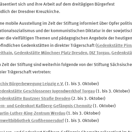
äsentiert sich und ihre Arbeit auf dem dreitägigen Bürgerfest
dlich der Dresdner Kreuzkirche.
ne mobile Ausstellung im Zelt der Stiftung informiert über Opfer poli
ationalsozialismus und der kommunistischen Diktatur in der sowjeti
er die vielfältigen Themen und pädagogischen Angebote der heutigen
findlichen Gedenkstätten in direkter Trägerschaft (
Gedenkstätte Pirn
ithain
,
Gedenkstätte Münchner Platz Dresden
,
DIZ Torgau
,
Gedenkstä
 Zelt der Stiftung sind weiterhin folgende von der Stiftung Sächsisch
eier Trägerschaft vertreten:
rchiv Bürgerbewegung Leipzig e.V.
(1. bis 3. Oktober)
edenkstätte Geschlossener Jugendwerkhof Torgau
(1. bis 3. Oktober)
edenkstätte Bautzner Straße Dresden
(2. bis 3. Oktober)
ern- und Gedenkort Kaßberg-Gefängnis Chemnitz
(1. Oktober)
artin-Luther-King-Zentrum Werdau
(1. bis 3. Oktober)
mweltbibliothek Großhennersdorf
(1. bis 3. Oktober)