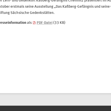
er Lern- und Gedenkort Kaßberg-Gefängnis Chemnitz präsentiert im Au
tober erstmals seine Ausstellung „Das Kaßberg-Gefängnis und seine G
tiftung Sächsische Gedenkstätten.
resseinformation
als
PDF-Datei
(33 KB)