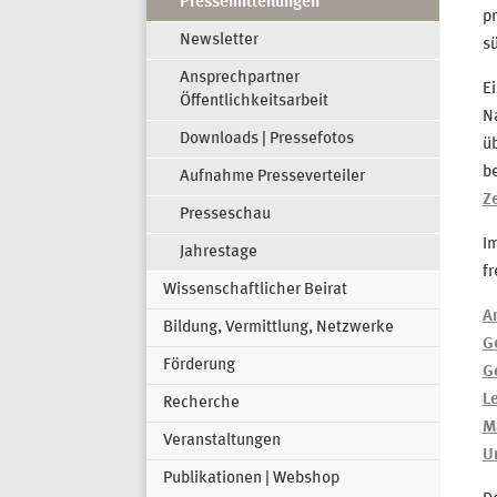
Pressemitteilungen
pr
Newsletter
sü
Ansprechpartner
Ei
Öffentlichkeitsarbeit
N
Downloads | Pressefotos
üb
be
Aufnahme Presseverteiler
Ze
Presseschau
Im
Jahrestage
fr
Wissenschaftlicher Beirat
A
Bildung, Vermittlung, Netzwerke
G
Förderung
G
L
Recherche
M
Veranstaltungen
U
Publikationen | Webshop