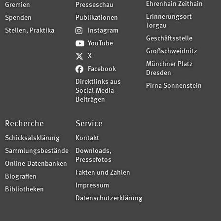
Ehrenhain Zeithain
Gremien
Presseschau
Erinnerungsort
Spenden
Publikationen
Torgau
Stellen, Praktika
Instagram
Geschäftsstelle
YouTube
Großschweidnitz
X
Münchner Platz
Facebook
Dresden
Direktlinks aus
Pirna-Sonnenstein
Social-Media-
Beiträgen
Recherche
Service
Schicksalsklärung
Kontakt
Sammlungsbestände
Downloads,
Pressefotos
Online-Datenbanken
Fakten und Zahlen
Biografien
Impressum
Bibliotheken
Datenschutzerklärung