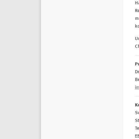
H
Re
m
ko
U
C
Pu
D
B
i
K
Sv
St
T