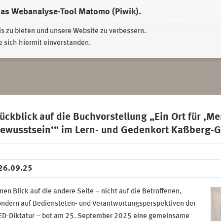
das Webanalyse-Tool Matomo (Piwik).
HWEIDNITZ
EHRENHAIN ZEITHAIN
MÜNCHNER PLATZ DRESDEN
ERINNERUNGSORT TO
is zu bieten und unsere Website zu verbessern.
e sich hiermit einverstanden.
ückblick auf die Buchvorstellung „Ein Ort für ,
ewusstsein‘“ im Lern- und Gedenkort Kaßberg-
26.09.25
nen Blick auf die andere Seite – nicht auf die Betroffenen,
ondern auf Bediensteten- und Verantwortungsperspektiven der
ED-Diktatur – bot am 25. September 2025 eine gemeinsame