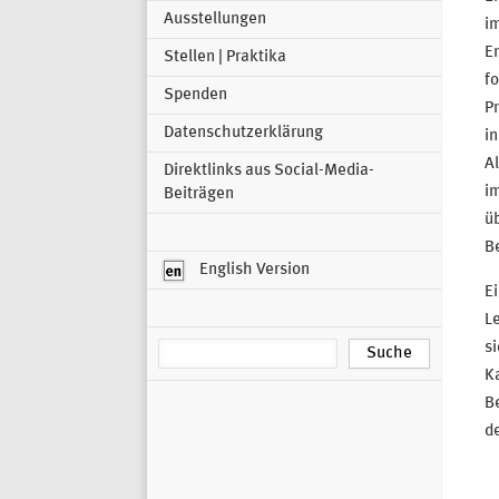
Ausstellungen
im
Er
Stellen | Praktika
fo
Spenden
Pr
Datenschutzerklärung
in
Al
Direktlinks aus Social-Media-
im
Beiträgen
ü
Be
English Version
Ei
L
s
K
B
d