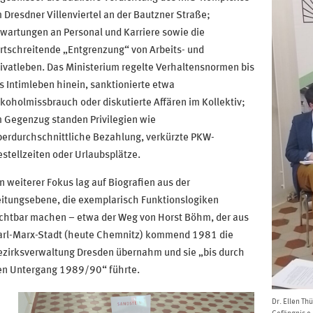
 Dresdner Villenviertel an der Bautzner Straße;
wartungen an Personal und Karriere sowie die
rtschreitende „Entgrenzung“ von Arbeits- und
ivatleben. Das Ministerium regelte Verhaltensnormen bis
s Intimleben hinein, sanktionierte etwa
koholmissbrauch oder diskutierte Affären im Kollektiv;
 Gegenzug standen Privilegien wie
berdurchschnittliche Bezahlung, verkürzte PKW-
stellzeiten oder Urlaubsplätze.
n weiterer Fokus lag auf Biografien aus der
eitungsebene, die exemplarisch Funktionslogiken
ichtbar machen – etwa der Weg von Horst Böhm, der aus
arl-Marx-Stadt (heute Chemnitz) kommend 1981 die
ezirksverwaltung Dresden übernahm und sie „bis durch
en Untergang 1989/90“ führte.
Dr. Ellen Th