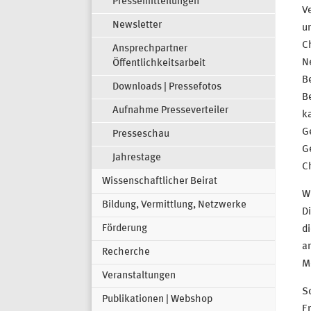
Pressemitteilungen
V
Newsletter
u
C
Ansprechpartner
Ne
Öffentlichkeitsarbeit
B
Downloads | Pressefotos
B
Aufnahme Presseverteiler
ka
Ge
Presseschau
G
Jahrestage
C
Wissenschaftlicher Beirat
W
Bildung, Vermittlung, Netzwerke
Di
Förderung
di
an
Recherche
Me
Veranstaltungen
Sc
Publikationen | Webshop
E