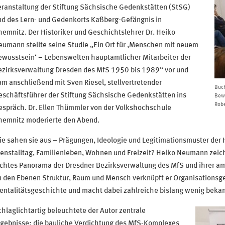
eranstaltung der Stiftung Sächsische Gedenkstätten (StSG)
nd des Lern- und Gedenkorts Kaßberg-Gefängnis in
hemnitz.
Der Historiker und Geschichtslehrer Dr. Heiko
umann stellte seine Studie „Ein Ort für ,Menschen mit neuem
ewusstsein‘ – Lebenswelten hauptamtlicher Mitarbeiter der
ezirksverwaltung Dresden des MfS 1950 bis 1989“ vor und
m anschließend mit Sven Riesel, stellvertretender
Buch
schäftsführer der Stiftung Sächsische Gedenkstätten ins
Bewu
Robe
espräch. Dr. Ellen Thümmler von der Volkshochschule
hemnitz moderierte den Abend.
ie sahen sie aus – Prägungen, Ideologie und Legitimationsmuster de
enstalltag, Familienleben, Wohnen und Freizeit? Heiko Neumann zeich
chtes Panorama der Dresdner Bezirksverwaltung des MfS und ihrer am
 den Ebenen Struktur, Raum und Mensch verknüpft er Organisationsge
ntalitätsgeschichte und macht dabei zahlreiche bislang wenig bekan
hlaglichtartig beleuchtete der Autor zentrale
rgebnisse: die bauliche Verdichtung des MfS-Komplexes