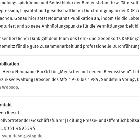
andlungsspielräume und Selbstbilder der Bediensteten- bzw. Tätersei
pression, Loyalität und gesellschaftlicher Durchdringung in der DDR z
achen. Genau hier setzt Neumanns Publikation an, indem sie die Lebe
nturiert und so neue Anknüpfungspunkte für die Vermittlungsarbeit bi
nser herzlicher Dank gilt dem Team des Lern- und Gedenkorts Kaßber
hemnitz für die gute Zusammenarbeit und professionelle Durchführun
blikation
r. Heiko Neumann: Ein Ort für „Menschen mit neuem Bewusstsein“. Le
ezirksverwaltung Dresden des MfS 1950 bis 1989, Sandstein Verlag, D
m Websop
.
ontakt
en Riesel
ellvertretender Geschäftsführer | Leitung Presse- und Öffentlichkeitsa
el. 0351 4695545
sven.riesel@stsg.de