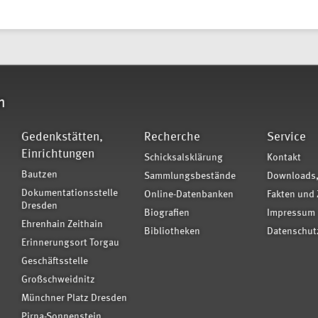
n
Gedenkstätten,
Recherche
Service
Einrichtungen
Schicksalsklärung
Kontakt
Bautzen
Sammlungsbestände
Downloads,
Dokumentationsstelle
Online-Datenbanken
Fakten und 
Dresden
Biografien
Impressum
Ehrenhain Zeithain
Bibliotheken
Datenschut
Erinnerungsort Torgau
Geschäftsstelle
Großschweidnitz
Münchner Platz Dresden
Pirna-Sonnenstein