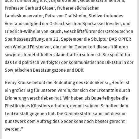
durch Erinnerung e.V.), Uljana Sieber, Gedenkstättenleiterin,
Professor Gerhard Glaser, früherer sächsischer
Landeskonservator, Petra von Crailsheim, Stellvertretendes
Vorstandsmitglied der Ostsächsischen Sparkasse Dresden, und
Friedrich-Wilhelm von Rauch, Geschäftsführer der Ostdeutschen
Sparkassenstiftung, am 22. September die Skulptur DAS OPFER
von Wieland Förster vor, die nun im Gedenkort dieses früheren
sowjetischen Haftkellers dauerhaft zu sehen ist. Sie spricht für
das Leid politisch Verfolgter der kommunistischen Diktatur in der
Sowjetischen Besatzungszone und DDR.
Henry Krause betont die Bedeutung des Gedenkens: „Heute ist
ein großer Tag für unseren Verein, der sich der Erkenntnis durch
Erinnerung verschrieben hat. Wir haben als Dauerleihgabe die
Plastik eines Künstlers erhalten, der mit seinem Schaffen dem
Leid Gestalt gegeben hat. Die Gedenkstätte kann mit diesem
Kunstwerk dem Auftrag des Gedenkens noch besser gerecht
werden.“