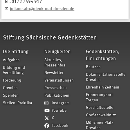
Tel. 0172 7594 917
juliane.ahr@denk-mal-dresden.de
Stiftung Sächsische Gedenkstätten
Die Stiftung
Neuigkeiten
Gedenkstätten,
Einrichtungen
Aufgaben
Aktuelles,
Presseinfos
Bautzen
Bildung und
Vermittlung
Newsletter
Dokumentationsstelle
Dresden
Förderung
Veranstaltungen
Ehrenhain Zeithain
Gremien
Presseschau
Erinnerungsort
Spenden
Publikationen
Torgau
Stellen, Praktika
Instagram
Geschäftsstelle
YouTube
Großschweidnitz
X
Münchner Platz
Facebook
Dresden