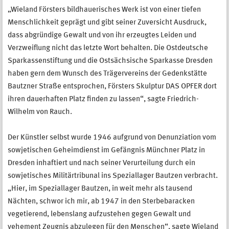
„Wieland Försters bildhauerisches Werk ist von einer tiefen
Menschlichkeit geprägt und gibt seiner Zuversicht Ausdruck,
dass abgründige Gewalt und von ihr erzeugtes Leiden und
Verzweiflung nicht das letzte Wort behalten. Die Ostdeutsche
Sparkassenstiftung und die Ostsächsische Sparkasse Dresden
haben gern dem Wunsch des Trägervereins der Gedenkstätte
Bautzner Straße entsprochen, Försters Skulptur DAS OPFER dort
ihren dauerhaften Platz finden zu lassen“, sagte Friedrich-
Wilhelm von Rauch.
Der Künstler selbst wurde 1946 aufgrund von Denunziation vom
sowjetischen Geheimdienst im Gefängnis Münchner Platz in
Dresden inhaftiert und nach seiner Verurteilung durch ein
sowjetisches Militärtribunal ins Speziallager Bautzen verbracht.
„Hier, im Speziallager Bautzen, in weit mehr als tausend
Nächten, schwor ich mir, ab 1947 in den Sterbebaracken
vegetierend, lebenslang aufzustehen gegen Gewalt und
vehement Zeugnis abzulegen für den Menschen“, sagte Wieland