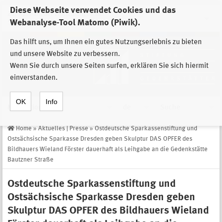
Diese Webseite verwendet Cookies und das
Zur Auswahl der Einrichtungen der
Webanalyse-Tool Matomo (Piwik).
Stiftung Sächsische Gedenkstätten
Das hilft uns, um Ihnen ein gutes Nutzungserlebnis zu bieten
und unsere Website zu verbessern.
Wenn Sie durch unsere Seiten surfen, erklären Sie sich hiermit
einverstanden.
OK
Info
Navigation
de
Suche
Home
»
Aktuelles | Presse
»
Ostdeutsche Sparkassenstiftung und
Ostsächsische Sparkasse Dresden geben Skulptur DAS OPFER des
Bildhauers Wieland Förster dauerhaft als Leihgabe an die Gedenkstätte
Bautzner Straße
Ostdeutsche Sparkassenstiftung und
Ostsächsische Sparkasse Dresden geben
Skulptur DAS OPFER des Bildhauers Wieland