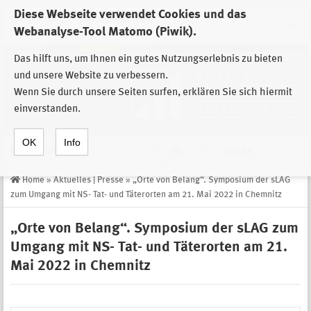
Diese Webseite verwendet Cookies und das
Zur Auswahl der Einrichtungen der
Webanalyse-Tool Matomo (Piwik).
Stiftung Sächsische Gedenkstätten
Das hilft uns, um Ihnen ein gutes Nutzungserlebnis zu bieten
und unsere Website zu verbessern.
Wenn Sie durch unsere Seiten surfen, erklären Sie sich hiermit
einverstanden.
OK
Info
Navigation
de
Suche
Home
»
Aktuelles | Presse
»
„Orte von Belang“. Symposium der sLAG
zum Umgang mit NS- Tat- und Täterorten am 21. Mai 2022 in Chemnitz
„Orte von Belang“. Symposium der sLAG zum
Umgang mit NS- Tat- und Täterorten am 21.
Mai 2022 in Chemnitz