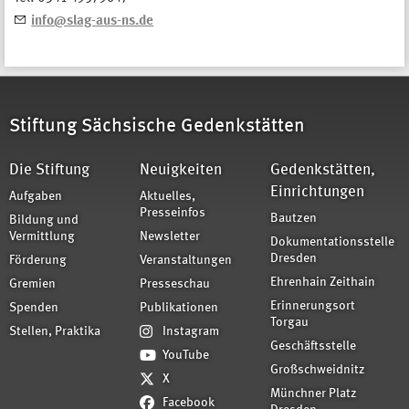
info@slag-aus-ns.de
Stiftung Sächsische Gedenkstätten
Die Stiftung
Neuigkeiten
Gedenkstätten,
Einrichtungen
Aufgaben
Aktuelles,
Presseinfos
Bautzen
Bildung und
Vermittlung
Newsletter
Dokumentationsstelle
Dresden
Förderung
Veranstaltungen
Ehrenhain Zeithain
Gremien
Presseschau
Erinnerungsort
Spenden
Publikationen
Torgau
Stellen, Praktika
Instagram
Geschäftsstelle
YouTube
Großschweidnitz
X
Münchner Platz
Facebook