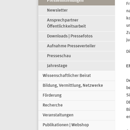
Pressemitteilungen
Fr
Newsletter
na
k
Ansprechpartner
un
Öffentlichkeitsarbeit
Zu
Downloads | Pressefotos
ju
Aufnahme Presseverteiler
Di
Presseschau
Jahrestage
Eh
Wissenschaftlicher Beirat
De
Bildung, Vermittlung, Netzwerke
be
S
Förderung
DD
Recherche
Bü
Veranstaltungen
er
Publikationen | Webshop