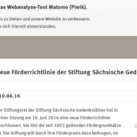
das Webanalyse-Tool Matomo (Piwik).
HWEIDNITZ
EHRENHAIN ZEITHAIN
MÜNCHNER PLATZ DRESDEN
ERINNERUNGSORT TO
is zu bieten und unsere Website zu verbessern.
e sich hiermit einverstanden.
eue Förderrichtlinie der Stiftung Sächsische Gede
10.06.16
r Stiftungsrat der Stiftung Sächsische Gedenkstätten hat in
iner Sitzung am 10. Juni 2016 eine neue Förderrichtlinie
schlossen. Sie löst die seit 2003 geltenden Fördergrundsätze
b.
Die Stiftung will durch ihre Förderpraxis dazu beitragen, im