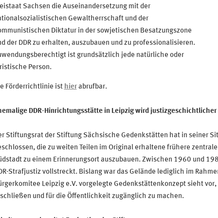
eistaat Sachsen die Auseinandersetzung mit der
tionalsozialistischen Gewaltherrschaft und der
ommunistischen Diktatur in der sowjetischen Besatzungszone
d der DDR zu erhalten, auszubauen und zu professionalisieren.
wendungsberechtigt ist grundsätzlich jede natürliche oder
ristische Person.
e Förderrichtlinie ist
hier
abrufbar.
emalige DDR-Hinrichtungsstätte in Leipzig wird justizgeschichtlicher
r Stiftungsrat der Stiftung Sächsische Gedenkstätten hat in seiner 
schlossen, die zu weiten Teilen im Original erhaltene frühere zentrale
üdstadt zu einem Erinnerungsort auszubauen. Zwischen 1960 und 1981
R-Strafjustiz vollstreckt. Bislang war das Gelände lediglich im Rah
rgerkomitee Leipzig e.V. vorgelegte Gedenkstättenkonzept sieht vor, 
schließen und für die Öffentlichkeit zugänglich zu machen.