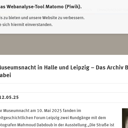
das Webanalyse-Tool Matomo (Piwik).
HWEIDNITZ
EHRENHAIN ZEITHAIN
MÜNCHNER PLATZ DRESDEN
ERINNERUNGSORT TO
is zu bieten und unsere Website zu verbessern.
e sich hiermit einverstanden.
useumsnacht in Halle und Leipzig – Das Archiv
abei
12.05.25
ur Museumnacht am 10. Mai 2025 fanden im
eitgeschichtlichen Forum Leipzig zwei Rundgänge mit dem
otografen Mahmoud Dabdoub in der Ausstellung „Die Straße ist