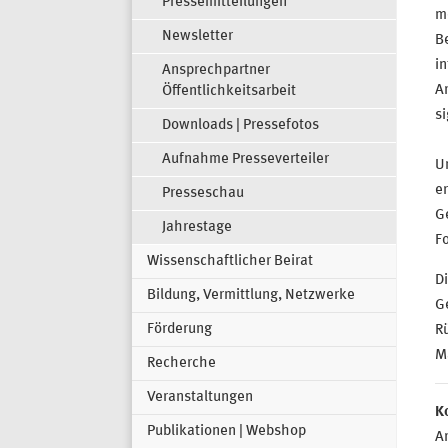
Pressemitteilungen
m
Newsletter
B
in
Ansprechpartner
A
Öffentlichkeitsarbeit
si
Downloads | Pressefotos
Aufnahme Presseverteiler
U
er
Presseschau
G
Jahrestage
F
Wissenschaftlicher Beirat
D
Bildung, Vermittlung, Netzwerke
G
Förderung
R
M
Recherche
Veranstaltungen
K
Publikationen | Webshop
Ar