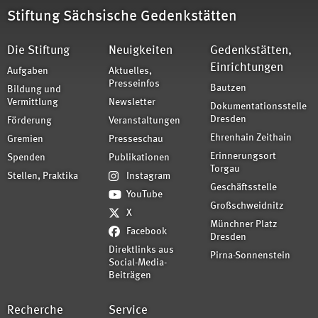
Stiftung Sächsische Gedenkstätten
Die Stiftung
Neuigkeiten
Gedenkstätten,
Einrichtungen
Aufgaben
Aktuelles,
Presseinfos
Bautzen
Bildung und
Vermittlung
Newsletter
Dokumentationsstelle
Dresden
Förderung
Veranstaltungen
Ehrenhain Zeithain
Gremien
Presseschau
Erinnerungsort
Spenden
Publikationen
Torgau
Stellen, Praktika
Instagram
Geschäftsstelle
YouTube
Großschweidnitz
X
Münchner Platz
Facebook
Dresden
Direktlinks aus
Pirna-Sonnenstein
Social-Media-
Beiträgen
Recherche
Service