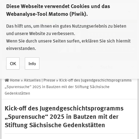
Diese Webseite verwendet Cookies und das
Zur Auswahl der Einrichtungen der
Webanalyse-Tool Matomo (Piwik).
Stiftung Sächsische Gedenkstätten
Das hilft uns, um Ihnen ein gutes Nutzungserlebnis zu bieten
und unsere Website zu verbessern.
Wenn Sie durch unsere Seiten surfen, erklären Sie sich hiermit
einverstanden.
OK
Info
Navigation
de
Suche
Home
»
Aktuelles | Presse
»
Kick-off des Jugendgeschichtsprogramms
„Spurensuche“ 2025 in Bautzen mit der Stiftung Sächsische
Gedenkstätten
Kick-off des Jugendgeschichtsprogramms
„Spurensuche“ 2025 in Bautzen mit der
Stiftung Sächsische Gedenkstätten