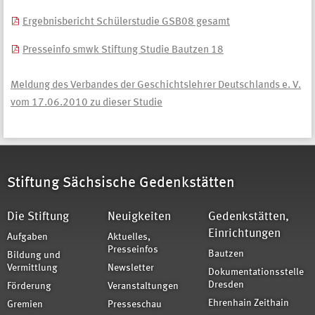
Ergebnisbericht Schülerstudie GSB08 gesamt
Presseinfo smwk Stiftung Studie Bautzen 18
Meldung des Verbandes der Geschichtslehrer Deutschlands e. V.
vom 17.06.2010 zu dieser Studie
Stiftung Sächsische Gedenkstätten
Die Stiftung
Neuigkeiten
Gedenkstätten,
Einrichtungen
Aufgaben
Aktuelles,
Presseinfos
Bautzen
Bildung und
Vermittlung
Newsletter
Dokumentationsstelle
Dresden
Förderung
Veranstaltungen
Ehrenhain Zeithain
Gremien
Presseschau