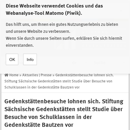
Diese Webseite verwendet Cookies und das
Zur Auswahl der Einrichtungen der
Webanalyse-Tool Matomo (Piwik).
Stiftung Sächsische Gedenkstätten
Das hilft uns, um Ihnen ein gutes Nutzungserlebnis zu bieten
und unsere Website zu verbessern.
Wenn Sie durch unsere Seiten surfen, erklären Sie sich hiermit
einverstanden.
OK
Info
Navigation
de
Suche
Home
»
Aktuelles | Presse
»
Gedenkstättenbesuche lohnen sich.
Stiftung Sächsische Gedenkstätten stellt Studie über Besuche von
Schulklassen in der Gedenkstätte Bautzen vor
Gedenkstättenbesuche lohnen sich. Stiftung
Sächsische Gedenkstätten stellt Studie über
Besuche von Schulklassen in der
Gedenkstätte Bautzen vor