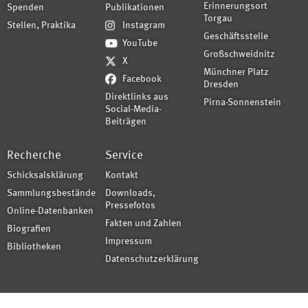
Erinnerungsort
Spenden
Publikationen
Torgau
Stellen, Praktika
Instagram
Geschäftsstelle
YouTube
Großschweidnitz
X
Münchner Platz
Facebook
Dresden
Direktlinks aus
Pirna-Sonnenstein
Social-Media-
Beiträgen
Recherche
Service
Schicksalsklärung
Kontakt
Sammlungsbestände
Downloads,
Pressefotos
Online-Datenbanken
Fakten und Zahlen
Biografien
Impressum
Bibliotheken
Datenschutzerklärung