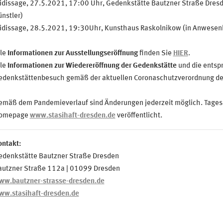
idissage, 27.5.2021, 17:00 Uhr, Gedenkstätte Bautzner Straße Dresd
nstler)
idissage, 28.5.2021, 19:30Uhr, Kunsthaus Raskolnikow (in Anwesenhe
lle
Informationen zur Ausstellungseröffnung
finden Sie
HIER
.
lle
Informationen zur Wiedereröffnung der Gedenkstätte
und die entsp
edenkstättenbesuch gemäß der aktuellen Coronaschutzverordnung der
emäß dem Pandemieverlauf sind Änderungen jederzeit möglich. Tages
omepage
www.stasihaft-dresden.de
veröffentlicht.
ontakt:
edenkstätte Bautzner Straße Dresden
autzner Straße 112a | 01099 Dresden
ww.bautzner-strasse-dresden.de
ww.stasihaft-dresden.de