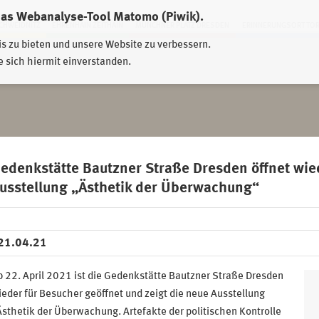
das Webanalyse-Tool Matomo (Piwik).
HWEIDNITZ
EHRENHAIN ZEITHAIN
MÜNCHNER PLATZ DRESDEN
ERINNERUNGSORT TO
is zu bieten und unsere Website zu verbessern.
e sich hiermit einverstanden.
edenkstätte Bautzner Straße Dresden öffnet wied
usstellung „Ästhetik der Überwachung“
21.04.21
 22. April 2021 ist die Gedenkstätte Bautzner Straße Dresden
eder für Besucher geöffnet und zeigt die neue Ausstellung
sthetik der Überwachung. Artefakte der politischen Kontrolle