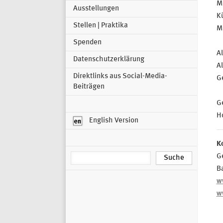
M
Ausstellungen
Kü
Stellen | Praktika
M
Spenden
A
Datenschutzerklärung
A
Direktlinks aus Social-Media-
G
Beiträgen
G
H
English Version
K
G
B
w
w