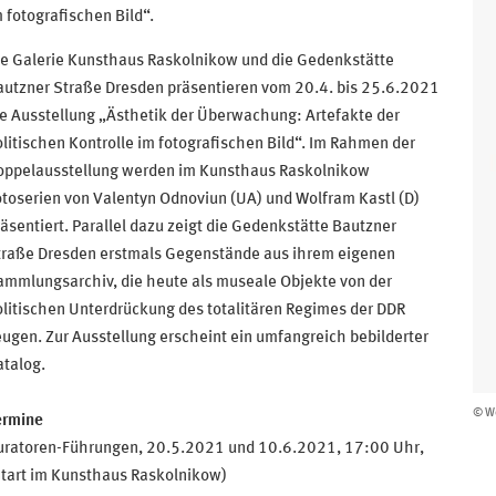
 fotografischen Bild“.
ie Galerie Kunsthaus Raskolnikow und die Gedenkstätte
autzner Straße Dresden präsentieren vom 20.4. bis 25.6.2021
e Ausstellung „Ästhetik der Überwachung: Artefakte der
litischen Kontrolle im fotografischen Bild“. Im Rahmen der
oppelausstellung werden im Kunsthaus Raskolnikow
toserien von Valentyn Odnoviun (UA) und Wolfram Kastl (D)
äsentiert. Parallel dazu zeigt die Gedenkstätte Bautzner
traße Dresden erstmals Gegenstände aus ihrem eigenen
ammlungsarchiv, die heute als museale Objekte von der
litischen Unterdrückung des totalitären Regimes der DDR
ugen. Zur Ausstellung erscheint ein umfangreich bebilderter
atalog.
© Wo
ermine
uratoren-Führungen, 20.5.2021 und 10.6.2021, 17:00 Uhr,
Start im Kunsthaus Raskolnikow)