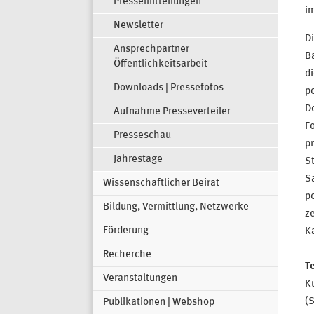
Pressemitteilungen
im
Newsletter
D
Ansprechpartner
B
Öffentlichkeitsarbeit
di
Downloads | Pressefotos
po
D
Aufnahme Presseverteiler
Fo
Presseschau
pr
Jahrestage
S
S
Wissenschaftlicher Beirat
po
Bildung, Vermittlung, Netzwerke
ze
Förderung
K
Recherche
T
Veranstaltungen
K
(
Publikationen | Webshop