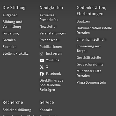
Die Stiftung
Neuigkeiten
Gedenkstätten,
Einrichtungen
Aufgaben
Aktuelles,
Presseinfos
Bautzen
Bildung und
Vermittlung
Newsletter
Dokumentationsstelle
Dresden
Förderung
Veranstaltungen
Ehrenhain Zeithain
Gremien
Presseschau
Erinnerungsort
Spenden
Publikationen
Torgau
Stellen, Praktika
Instagram
Geschäftsstelle
YouTube
Großschweidnitz
X
Münchner Platz
Facebook
Dresden
Direktlinks aus
Pirna-Sonnenstein
Social-Media-
Beiträgen
Recherche
Service
Schicksalsklärung
Kontakt