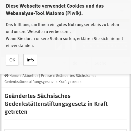
Diese Webseite verwendet Cookies und das
Zur Auswahl der Einrichtungen der
Webanalyse-Tool Matomo (Piwik).
Stiftung Sächsische Gedenkstätten
Das hilft uns, um Ihnen ein gutes Nutzungserlebnis zu bieten
und unsere Website zu verbessern.
Wenn Sie durch unsere Seiten surfen, erklären Sie sich hiermit
einverstanden.
OK
Info
Navigation
de
Suche
Home
»
Aktuelles | Presse
»
Geändertes Sächsisches
Gedenkstättenstiftungsgesetz in Kraft getreten
Geändertes Sächsisches
Gedenkstättenstiftungsgesetz in Kraft
getreten