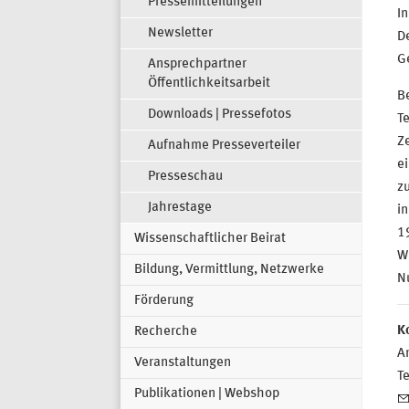
Pressemitteilungen
In
Newsletter
De
G
Ansprechpartner
Öffentlichkeitsarbeit
B
Downloads | Pressefotos
T
Ze
Aufnahme Presseverteiler
ei
Presseschau
z
Jahrestage
i
1
Wissenschaftlicher Beirat
W
Bildung, Vermittlung, Netzwerke
N
Förderung
K
Recherche
Ar
Veranstaltungen
T
Publikationen | Webshop