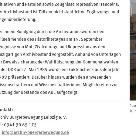
itiativen und Parteien sowie Zeugnisse repressiven Handelns.
r Archivbestand ist Teil der nichtstaatlichen Ergänzungs- und
egenüberlieferung.
ei einem Rundgang durch die Archivräume wurden den
eilnehmenden des Historikertages am 19. September
ugnisse von Mut, Zivilcourage und Repression aus dem
nzigartigen Archivbestand vorgestellt. Anhand von Unterlagen
ur Beweissicherung der Wahlfälschung der Kommunalwahlen
n der DDR am 7. Mai 1989 wurde ein Faktencheck aus dem Jahr
989 präsentiert. Darüber hinaus wurden den anwesenden
issenschaftlern und Wissenschaftlerinnen Möglichkeiten zur
utzung der Bestände des ABL aufgezeigt.
Rund
ontakt:
Teil
chiv Bürgerbewegung Leipzig e. V.
el: 0341 30 65 175
info@archiv-buergerbewegung.de