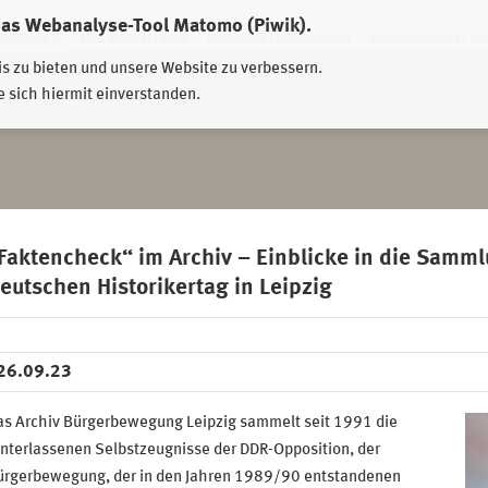
das Webanalyse-Tool Matomo (Piwik).
HWEIDNITZ
EHRENHAIN ZEITHAIN
MÜNCHNER PLATZ DRESDEN
ERINNERUNGSORT TO
is zu bieten und unsere Website zu verbessern.
e sich hiermit einverstanden.
Faktencheck“ im Archiv – Einblicke in die Samm
eutschen Historikertag in Leipzig
26.09.23
as Archiv Bürgerbewegung Leipzig sammelt seit 1991 die
nterlassenen Selbstzeugnisse der DDR-Opposition, der
ürgerbewegung, der in den Jahren 1989/90 entstandenen