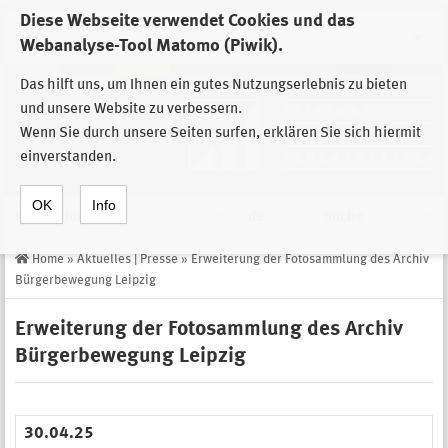
Diese Webseite verwendet Cookies und das
Zur Auswahl der Einrichtungen der
Webanalyse-Tool Matomo (Piwik).
Stiftung Sächsische Gedenkstätten
Das hilft uns, um Ihnen ein gutes Nutzungserlebnis zu bieten
und unsere Website zu verbessern.
Wenn Sie durch unsere Seiten surfen, erklären Sie sich hiermit
einverstanden.
OK
Info
Navigation
de
Suche
Home
»
Aktuelles | Presse
»
Erweiterung der Fotosammlung des Archiv
Bürgerbewegung Leipzig
Erweiterung der Fotosammlung des Archiv
Bürgerbewegung Leipzig
30.04.25