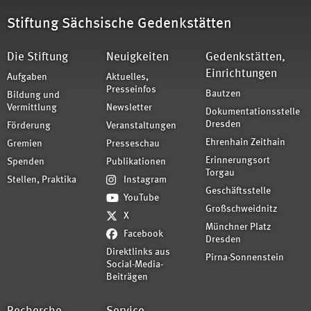
Stiftung Sächsische Gedenkstätten
Die Stiftung
Neuigkeiten
Gedenkstätten,
Einrichtungen
Aufgaben
Aktuelles,
Presseinfos
Bautzen
Bildung und
Vermittlung
Newsletter
Dokumentationsstelle
Dresden
Förderung
Veranstaltungen
Ehrenhain Zeithain
Gremien
Presseschau
Erinnerungsort
Spenden
Publikationen
Torgau
Stellen, Praktika
Instagram
Geschäftsstelle
YouTube
Großschweidnitz
X
Münchner Platz
Facebook
Dresden
Direktlinks aus
Pirna-Sonnenstein
Social-Media-
Beiträgen