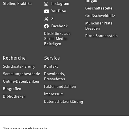
Torgau
Stellen, Praktika
Instagram
Geschäftsstelle
YouTube
Großschweidnitz
X
Münchner Platz
Facebook
Dresden
Direktlinks aus
Pirna-Sonnenstein
Social-Media-
Beiträgen
Recherche
Service
Schicksalsklärung
Kontakt
Sammlungsbestände
Downloads,
Pressefotos
Online-Datenbanken
Fakten und Zahlen
Biografien
Impressum
Bibliotheken
Datenschutzerklärung