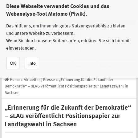
Diese Webseite verwendet Cookies und das
Zur Auswahl der Einrichtungen der
Webanalyse-Tool Matomo (Piwik).
Stiftung Sächsische Gedenkstätten
Das hilft uns, um Ihnen ein gutes Nutzungserlebnis zu bieten
und unsere Website zu verbessern.
Wenn Sie durch unsere Seiten surfen, erklären Sie sich hiermit
einverstanden.
OK
Info
Navigation
de
Suche
Home
»
Aktuelles | Presse
»
„Erinnerung für die Zukunft der
Demokratie“ – sLAG veröffentlicht Positionspapier zur Landtagswahl in
Sachsen
„Erinnerung für die Zukunft der Demokratie“
– sLAG veröffentlicht Positionspapier zur
Landtagswahl in Sachsen