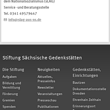
dem Nationalsozialismus (sLAG)
Service -und Beratungsstelle
Tel. 0341 49579647
​info@slag-aus-ns.de
Stiftung Sächsische Gedenkstätten
Die Stiftung
Neuigkeiten
Gedenkstätten,
Einrichtungen
Aufgaben
Aktuelles,
Presseinfos
Bautzen
Bildung und
Vermittlung
Newsletter
Dokumentationsstelle
Dresden
Förderung
Veranstaltungen
Ehrenhain Zeithain
Gremien
Presseschau
Erinnerungsort
Spenden
Publikationen