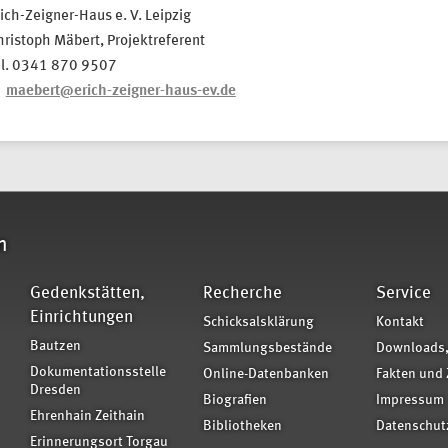
ich-Zeigner-Haus e. V. Leipzig
ristoph Mäbert, Projektreferent
el. 0341 870 9507
maebert@erich-zeigner-haus-ev.de
n
Gedenkstätten,
Recherche
Service
Einrichtungen
Schicksalsklärung
Kontakt
Bautzen
Sammlungsbestände
Downloads,
Dokumentationsstelle
Online-Datenbanken
Fakten und 
Dresden
Biografien
Impressum
Ehrenhain Zeithain
Bibliotheken
Datenschut
Erinnerungsort Torgau