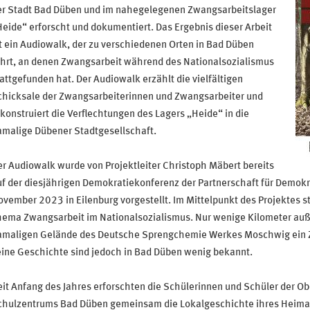
er Stadt Bad Düben und im nahegelegenen Zwangsarbeitslager
eide“ erforscht und dokumentiert. Das Ergebnis dieser Arbeit
t ein Audiowalk, der zu verschiedenen Orten in Bad Düben
ührt, an denen Zwangsarbeit während des Nationalsozialismus
attgefunden hat. Der Audiowalk erzählt die vielfältigen
chicksale der Zwangsarbeiterinnen und Zwangsarbeiter und
konstruiert die Verflechtungen des Lagers „Heide“ in die
amalige Dübener Stadtgesellschaft.
r Audiowalk wurde von Projektleiter Christoph Mäbert bereits
f der diesjährigen Demokratiekonferenz der Partnerschaft für Demok
vember 2023 in Eilenburg vorgestellt. Im Mittelpunkt des Projektes 
hema Zwangsarbeit im Nationalsozialismus. Nur wenige Kilometer auß
amaligen Gelände des Deutsche Sprengchemie Werkes Moschwig ein Z
ine Geschichte sind jedoch in Bad Düben wenig bekannt.
it Anfang des Jahres erforschten die Schülerinnen und Schüler der O
chulzentrums Bad Düben gemeinsam die Lokalgeschichte ihres Heimator