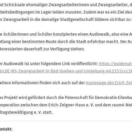
nd Schicksale ehemaliger Zwangsarbeiterinnen und Zwangsarbeiter, d
beitsbedingungen im Lager leiden mussten. Zudem war es ein Ziel des
r Zwangsarbeit in die damalige Stadtgesellschaft Dübens sichtbar zu
e Schülerinnen und Schüler konzipierten einen Audiowalk, also eine A
tlang einer bestimmten Route durch die Stadt erfahrbar macht. Der Aud
teressierten dauerhaft zur Verfügung stehen.
r Audiowalk ist unter folgendem Link veröffentlicht:
https://guidem
ULDE-NS-Zwangsarbeit-in-Bad-Dueben-und-Umgebung-663355ccc
itere Informationen finden sich auch auf der
Homepage des Erich-Zei
s Projekt wird gefördert durch die Patenschaft für Demokratie Eilenb
ooperation zwischen dem Erich-Zeigner-Haus e. V. und dem raum4-Net
ltagsbewältigung e. V. statt.
ontakt: