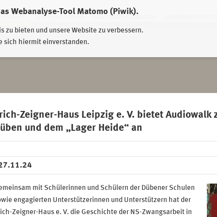
das Webanalyse-Tool Matomo (Piwik).
HWEIDNITZ
EHRENHAIN ZEITHAIN
MÜNCHNER PLATZ DRESDEN
ERINNERUNGSORT TO
is zu bieten und unsere Website zu verbessern.
e sich hiermit einverstanden.
rich-Zeigner-Haus Leipzig e. V. bietet Audiowalk
üben und dem „Lager Heide“ an
27.11.24
emeinsam mit Schülerinnen und Schülern der Dübener Schulen
wie engagierten Unterstützerinnen und Unterstützern hat der
ich-Zeigner-Haus e. V. die Geschichte der NS-Zwangsarbeit in