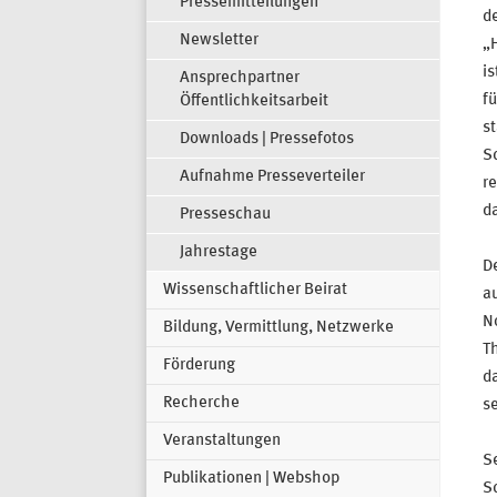
Pressemitteilungen
d
Newsletter
„H
is
Ansprechpartner
f
Öffentlichkeitsarbeit
st
Downloads | Pressefotos
S
Aufnahme Presseverteiler
re
d
Presseschau
Jahrestage
De
Wissenschaftlicher Beirat
au
No
Bildung, Vermittlung, Netzwerke
T
Förderung
d
Recherche
se
Veranstaltungen
Se
Publikationen | Webshop
S