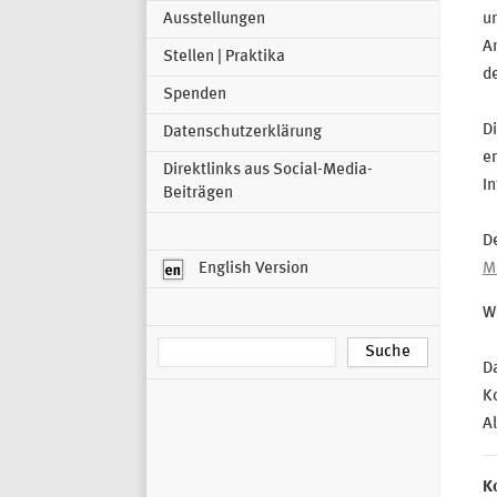
Ausstellungen
u
Ar
Stellen | Praktika
de
Spenden
Di
Datenschutzerklärung
en
Direktlinks aus Social-Media-
In
Beiträgen
De
English Version
M
We
Da
K
Al
K